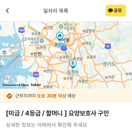
일자리 목록
공유
16km
16km
16km
16km
16km
16km
16km
16km
근무지까지
도보 30분 이상
예상
[미금 / 4등급 / 할머니 ] 요양보호사 구인
상세한 정보는 아래에서 확인해 주세요