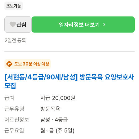
초보가능
관심
일자리정보 더보기
2일전
등록
도보 30분 이상 예상
[서현동/4등급/90세/남성] 방문목욕 요양보호사
모집
급여
시급 20,000원
근무유형
방문목욕
어르신정보
남성 · 4등급
근무요일
월~금 (주 5일)