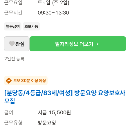
근무요일
토~일 (주 2일)
근무시간
09:30~13:30
높은급여
초보가능
관심
일자리정보 더보기
2일전
등록
도보 30분 이상 예상
[분당동/4등급/83세/여성] 방문요양 요양보호사
모집
급여
시급 15,500원
근무유형
방문요양