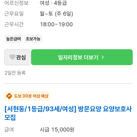
어르신정보
여성 · 4등급
근무요일
월~토 (주 6일)
근무시간
18:00~19:00
높은급여
초보가능
관심
일자리정보 더보기
2일전
등록
도보 30분 이상 예상
[서현동/1등급/93세/여성] 방문요양 요양보호사
모집
급여
시급 15,000원