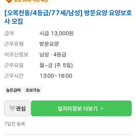
도보 30분 이상 예상
[오목천동/4등급/77세/남성] 방문요양 요양보호
사 모집
급여
시급 13,000원
근무유형
방문요양
어르신정보
남성 · 4등급
근무요일
월~금 (주 5일)
근무시간
13:00~16:00
높은급여
초보가능
관심
일자리정보 더보기
7일전
등록