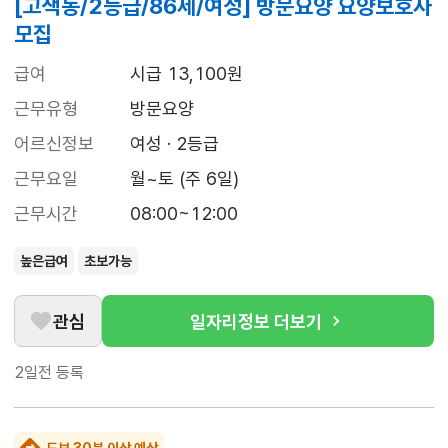
[고색동/2등급/86세/여성] 방문요양 요양보호사
모집
급여
시급 13,100원
근무유형
방문요양
어르신정보
여성 · 2등급
근무요일
월~토 (주 6일)
근무시간
08:00~12:00
높은급여
초보가능
관심
일자리정보 더보기
2일전
등록