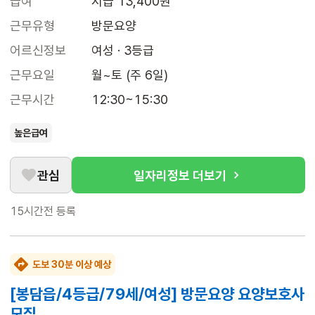
급여
시급 13,400원
근무유형
방문요양
어르신정보
여성 · 3등급
근무요일
월~토 (주 6일)
근무시간
12:30~15:30
높은급여
관심
일자리정보 더보기
15시간전
등록
도보 30분 이상 예상
[봉담읍/4등급/79세/여성] 방문요양 요양보호사
모집