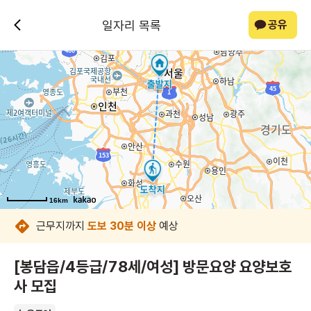
일자리 목록
공유
16km
16km
16km
16km
16km
16km
16km
16km
근무지까지
도보 30분 이상
예상
[봉담읍/4등급/78세/여성] 방문요양 요양보호
사 모집