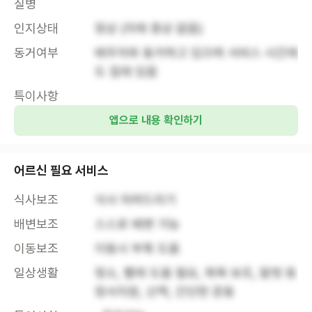
질병
인지상태
정상 (치매 증상 없음)
동거여부
배우자와 동거하고 있으며 서비스 시간에
도 집에 있음
특이사항
앱으로 내용 확인하기
어르신 필요 서비스
식사보조
식사 차려드리기
배변보조
스스로 배변 가능
이동보조
이동시 부축 도움
일상생활
청소, 빨래 도움 필요, 목욕 보조, 말벗 등 
정서지원, 산책, 간단한 운동