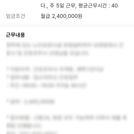
다., 주 5일 근무, 평균근무시간 : 40
임금조건
월급 2,400,000원
근무내용
양주에 있는 노인요양시설 로뎀실버케어 요양원에서 간
호사 및 간호조무사 선생님을 모십니다.
* 지원자격 : 간호조무사 자격증, 경력1년이상
* 업무내용 : 입소어르신 간호업무
- 주간: 09:00~18:00 주5일 40시간
* 급여 : 2,400,000원
* 접수방법 : 고용24, 방문 모두 가능하며 이력서 제출 후
면접 진행합니다.
문의 : 031-932-0001