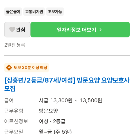
높은급여
교통비지원
초보가능
관심
일자리정보 더보기
2일전
등록
도보 30분 이상 예상
[장흥면/2등급/87세/여성] 방문요양 요양보호사
모집
급여
시급 13,300원 ~ 13,500원
근무유형
방문요양
어르신정보
여성 · 2등급
근무요일
월~금 (주 5일)