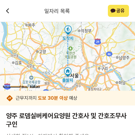
일자리 목록
공유
8km
8km
8km
8km
8km
8km
8km
8km
근무지까지
도보 30분 이상
예상
양주 로뎀실버케어요양원 간호사 및 간호조무사
구인