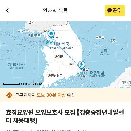
일자리 목록
공유
128km
128km
128km
128km
128km
128km
128km
128km
근무지까지
도보 30분 이상
예상
효정요양원 요양보호사 모집 【경총중장년내일센
터 채용대행】