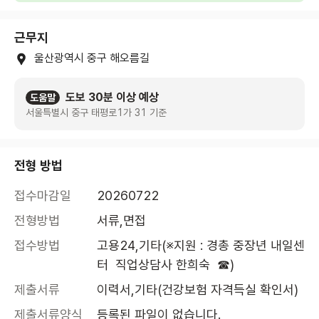
근무지
울산광역시 중구 해오름길
도보 30분 이상 예상
도움말
서울특별시 중구 태평로1가 31 기준
전형 방법
접수마감일
20260722
전형방법
서류,면접
접수방법
고용24,기타(※지원 : 경총 중장년 내일센
터  직업상담사 한희숙  ☎)
제출서류
이력서,기타(건강보험 자격득실 확인서)
제출서류양식
등록된 파일이 없습니다.