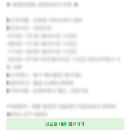
◈ 효정요양원-요양보호사 모집 ◈
▶근무내용 : 요양원 어르신케어 업무
▶근무시간 : 교대근무
-07:00~15:30 (휴게시간 1시간)
-08:00~17:30 (휴게시간 1시간)
-11:00~20:00 (휴게시간 1시간)
-20:00~07:00 (야간휴게시간 1시간) 야간근무횟수 4
회~5회
▶근무장소 : 중구 해오름길 (반구동)
▶급여조건 : 월급 2,400,000원
▶기타사항 : 요양보호사 필수, 신입가능
※지원문의 : 경총 중장년 내일센터 직업상담사 한희숙
☎052-277-9493
앱으로 내용 확인하기