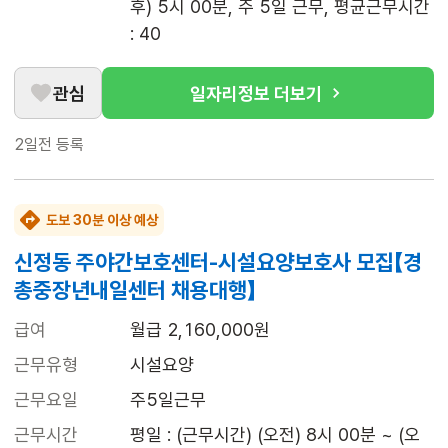
후) 5시 00분, 주 5일 근무, 평균근무시간 
: 40
관심
일자리정보 더보기
2일전
등록
도보 30분 이상 예상
신정동 주야간보호센터-시설요양보호사 모집【경
총중장년내일센터 채용대행】
급여
월급 2,160,000원
근무유형
시설요양
근무요일
주5일근무
근무시간
평일 : (근무시간) (오전) 8시 00분 ~ (오