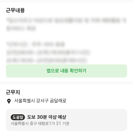
근무내용
*입소어르신 대상으로 일상생활지원 및 치매 예방활동 지
원서비스 제공
*근무시간 : 주주-야야-휴휴
(오전)09:00~(오후)18:00(휴게1시간)
(오후)18:00~(오전)9:00(휴게6시간)
앱으로 내용 확인하기
근무지
서울특별시 강서구 곰달래로
도보 30분 이상 예상
도움말
서울특별시 중구 태평로1가 31 기준