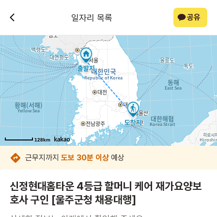
일자리 목록
공유
128km
128km
128km
128km
128km
128km
128km
128km
근무지까지
도보 30분 이상
예상
신정현대홈타운 4등급 할머니 케어 재가요양보
호사 구인 [울주군청 채용대행]