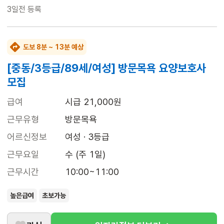
3일전
등록
도보 8분 ~ 13분 예상
[중동/3등급/89세/여성] 방문목욕 요양보호사
모집
급여
시급 21,000원
근무유형
방문목욕
어르신정보
여성 · 3등급
근무요일
수 (주 1일)
근무시간
10:00~11:00
높은급여
초보가능