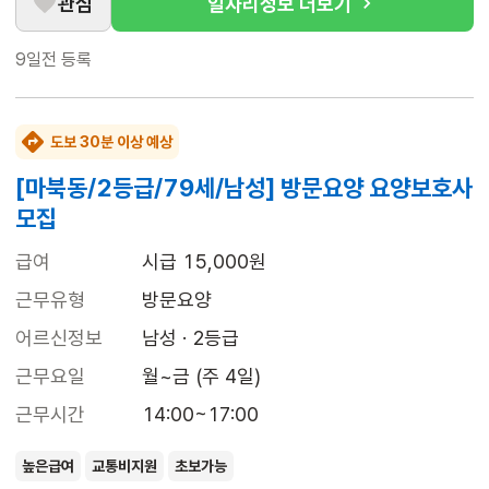
관심
일자리정보 더보기
9일전
등록
도보 30분 이상 예상
[마북동/2등급/79세/남성] 방문요양 요양보호사
모집
급여
시급 15,000원
근무유형
방문요양
어르신정보
남성 · 2등급
근무요일
월~금 (주 4일)
근무시간
14:00~17:00
높은급여
교통비지원
초보가능