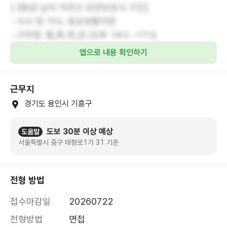
[ 3등급 남자 어르신 요양보호사 구인]
- 식사 및 가사, 일상생활지원
- 근무일: 월,화,목,금 (오후 14시 -17시)
앱으로 내용 확인하기
근무지
경기도 용인시 기흥구
도보 30분 이상 예상
도움말
서울특별시 중구 태평로1가 31 기준
전형 방법
접수마감일
20260722
전형방법
면접