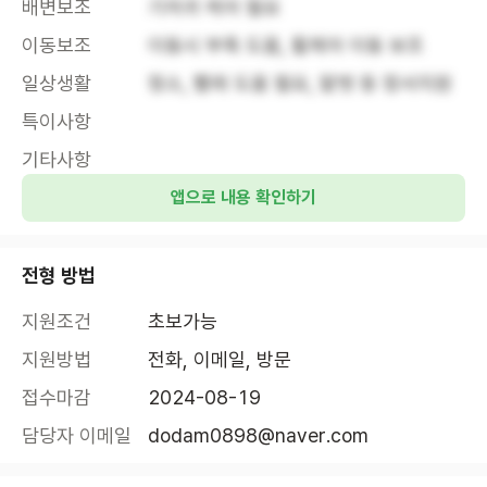
배변보조
기저귀 케어 필요
이동보조
이동시 부축 도움, 휠체어 이동 보조
일상생활
청소, 빨래 도움 필요, 말벗 등 정서지원
특이사항
기타사항
앱으로 내용 확인하기
전형 방법
지원조건
초보가능
지원방법
전화, 이메일, 방문
접수마감
2024-08-19
담당자 이메일
dodam0898@naver.com