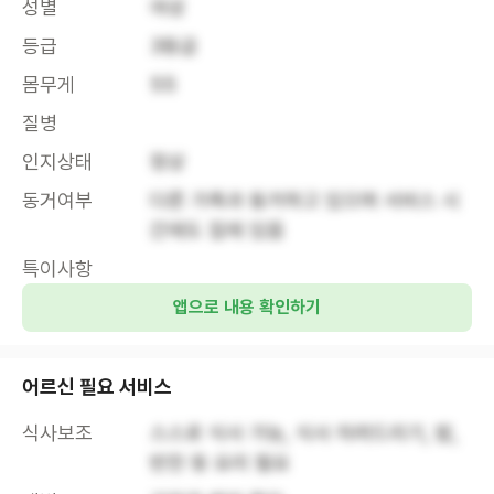
성별
여성
등급
3등급
몸무게
55
질병
인지상태
정상
동거여부
다른 가족과 동거하고 있으며 서비스 시
간에도 집에 있음
특이사항
앱으로 내용 확인하기
어르신 필요 서비스
식사보조
스스로 식사 가능, 식사 차려드리기, 밥, 
반찬 등 요리 필요