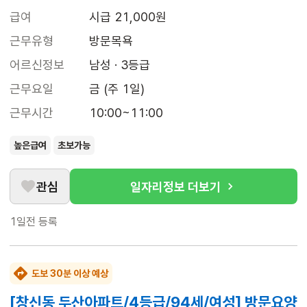
급여
시급 21,000원
근무유형
방문목욕
어르신정보
남성 · 3등급
근무요일
금 (주 1일)
근무시간
10:00~11:00
높은급여
초보가능
관심
일자리정보 더보기
1일전
등록
도보 30분 이상 예상
[창신동 두산아파트/4등급/94세/여성] 방문요양