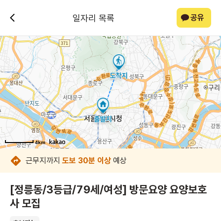
일자리 목록
공유
4km
4km
4km
4km
4km
4km
근무지까지
도보 30분 이상
예상
[정릉동/3등급/79세/여성] 방문요양 요양보호
사 모집