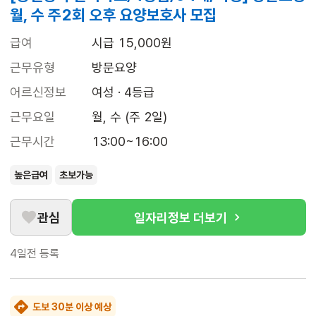
월, 수 주2회 오후 요양보호사 모집
급여
시급 15,000원
근무유형
방문요양
어르신정보
여성 · 4등급
근무요일
월, 수 (주 2일)
근무시간
13:00~16:00
높은급여
초보가능
관심
일자리정보 더보기
4일전
등록
도보 30분 이상 예상