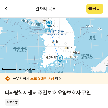
일자리 목록
공유
128km
128km
128km
128km
128km
128km
근무지까지
도보 30분 이상
예상
다사랑복지센터 주간보호 요양보호사 구인
초보가능