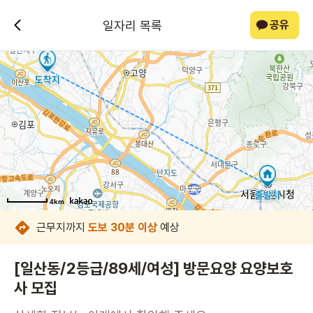
일자리 목록
공유
4km
4km
4km
4km
4km
4km
4km
4km
근무지까지
도보 30분 이상
예상
[일산동/2등급/89세/여성] 방문요양 요양보호
사 모집