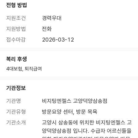
전형 방법
지원조건
경력우대
지원방법
전화
접수마감
2026-03-12
복리 후생
4대보험, 퇴직급여
기관정보
기관명
비지팅엔젤스 고양덕양삼송점
기관유형
방문요양 센터, 방문 목욕
기관소개
고양시 삼송동에 위치한 비지팅엔젤스 고
양덕양삼송점 입니다. 수급자 어르신들을 