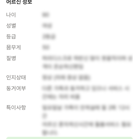
어르신 정보
나이
90
성별
여성
등급
2등급
몸무게
50
질병
허리디스크로 하반신 많이 못움직이며 성
격이 온순하신편임 
인지상태
정상 (치매 증상 없음)
동거여부
다른 가족과 동거하고 있으나 서비스 시
간에는 자리 비움
특이사항
일요일날 가족이 안계실때 월 2회 12시
간 

어르신 혼자계신시간에 돌봄서비스 필요
합니다.