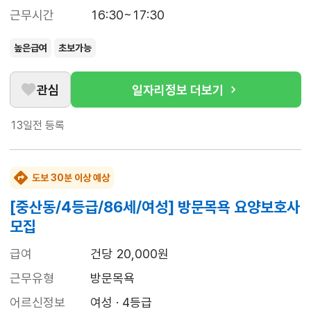
근무시간
16:30~17:30
높은급여
초보가능
관심
일자리정보 더보기
13일전
등록
도보 30분 이상 예상
[중산동/4등급/86세/여성] 방문목욕 요양보호사
모집
급여
건당 20,000원
근무유형
방문목욕
어르신정보
여성 · 4등급