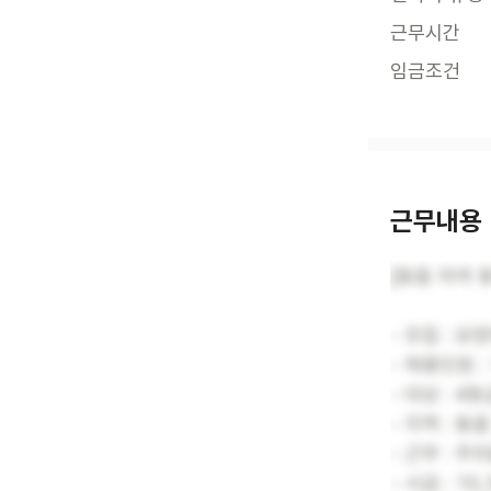
근무시간
임금조건
근무내용
[동읍 자여
- 모집 : 
- 채용인원 :
- 대상 : 4
- 지역 : 
- 근무 : 주5
- 시급 : 10