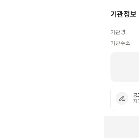
기관정보
기관명
기관주소
공
지