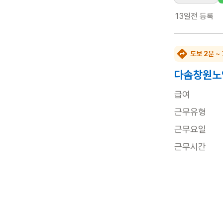
13일전
등록
도보 2분 ~
다솜창원노
급여
근무유형
근무요일
근무시간