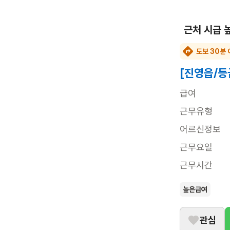
근처 시급 
도보 30분 
[진영읍/등
급여
근무유형
어르신정보
근무요일
근무시간
높은급여
관심