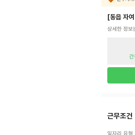
[동읍 자
상세한 정보
간
근무조건
일자리 유형