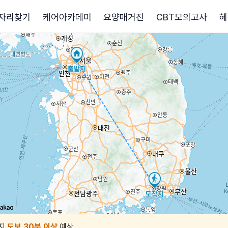
자리찾기
케어아카데미
요양매거진
CBT모의고사
혜
지
도보 30분 이상
예상