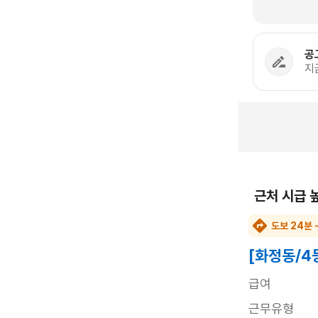
공
지
근처 시급 
도보 24분 
[화정동/4
급여
근무유형