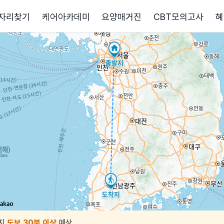
자리찾기
케어아카데미
요양매거진
CBT모의고사
혜
지
도보 30분 이상
예상