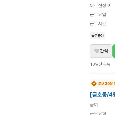
어르신정보
근무요일
근무시간
높은급여
관심
10일전
등록
도보 30분 
[금호동/4
급여
근무유형