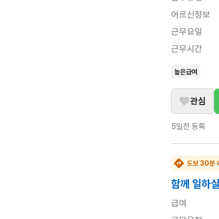
어르신정보
근무요일
근무시간
높은급여
관심
5일전
등록
도보 30분 
함께 일하실
급여