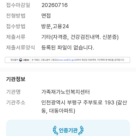
접수마감일
20260716
전형방법
면접
접수방법
방문,고용24
제출서류
기타(자격증, 건강검진내역. 신분증)
제출서류양식
등록된 파일이 없습니다.
기관정보
기관명
가족재가노인복지센터
기관주소
인천광역시 부평구 주부토로 193 (갈산
동, 대동아파트)