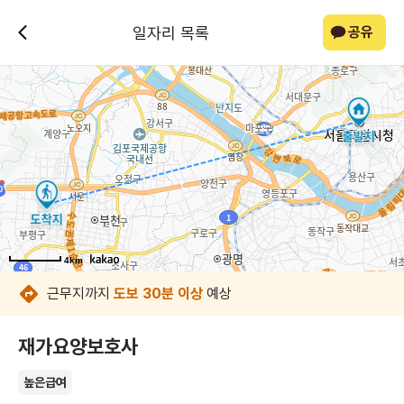
일자리 목록
공유
4km
4km
4km
4km
4km
4km
4km
4km
근무지까지
도보 30분 이상
예상
재가요양보호사
높은급여