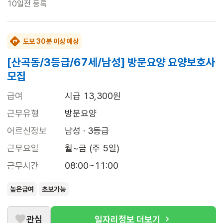
10일전
등록
도보 30분 이상 예상
[산곡동/3등급/67세/남성] 방문요양 요양보호사
모집
급여
시급 13,300원
근무유형
방문요양
어르신정보
남성 · 3등급
근무요일
월~금 (주 5일)
근무시간
08:00~11:00
높은급여
초보가능
관심
일자리정보 더보기