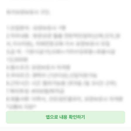
재가요양보호사 구인.
1.모집분야 : 요양보호사 1명
2.직무내용 : 방문요양 돌봄 전반적인업무(신체,인지,정
서,가사지원), 치매전문교육 이수 요양보호사 모집
3.급 여 : 기본시급10,030+기타수당포함=포괄시급
13,000원
4.필수조건: 요양보호사 자격증
5.우대조건: 경력자 (1년이상).신입지원가능
6.근무시간: 시간 협의가능함 (주5일 /일 3시간 근무)
7.복리후생: 4대보험/퇴직금
8.제출서류: 이력서, 건강검진결과지, 요양보호사 자격증
*교통비 지원*
앱으로 내용 확인하기