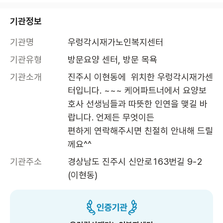
기관정보
기관명
우렁각시재가노인복지센터
기관유형
방문요양 센터, 방문 목욕
기관소개
진주시 이현동에  위치한 우렁각시재가센
터입니다. ~~~ 케어파트너에서 요양보
호사 선생님들과 따뜻한 인연을 맺길 바
랍니다. 언제든 무엇이든 

편하게 연락해주시면 친절히 안내해 드릴
께요^^
기관주소
경상남도 진주시 신안로163번길 9-2 
(이현동)