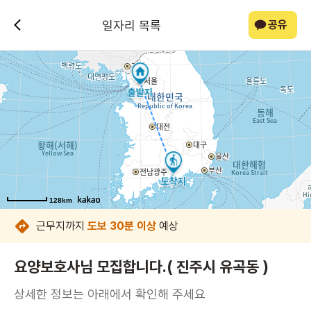
일자리 목록
공유
128km
128km
128km
128km
128km
128km
128km
128km
근무지까지
도보 30분 이상
예상
요양보호사님 모집합니다.( 진주시 유곡동 )
상세한 정보는 아래에서 확인해 주세요