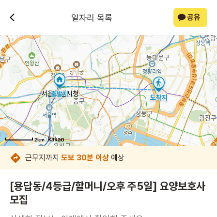
일자리 목록
공유
2km
2km
2km
2km
2km
2km
2km
2km
근무지까지
도보 30분 이상
예상
[용답동/4등급/할머니/오후 주5일] 요양보호사
모집