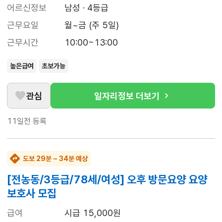
어르신정보
남성 · 4등급
근무요일
월~금 (주 5일)
근무시간
10:00~13:00
높은급여
초보가능
관심
일자리정보 더보기
11일전
등록
도보 29분 ~ 34분 예상
[전농동/3등급/78세/여성] 오후 방문요양 요양
보호사 모집
급여
시급 15,000원