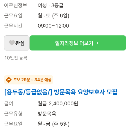
어르신정보
여성 · 3등급
근무요일
월~토 (주 6일)
근무시간
09:00~12:00
관심
일자리정보 더보기
10일전
등록
도보 29분 ~ 34분 예상
[용두동/등급없음/] 방문목욕 요양보호사 모집
급여
월급 2,400,000원
근무유형
방문목욕
근무요일
월~금 (주 5일)