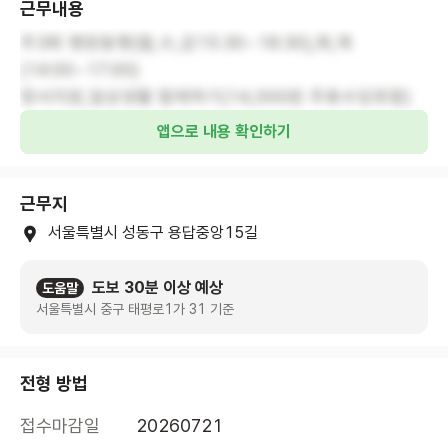
근무내용
주3회 병원동행(월,수,금15:30~18:30),화,목
(14:00~17:00)
정서지원,일상생활 함께하기(14,000원 주휴수당포함)
앱으로 내용 확인하기
근무지
서울특별시 성동구 용답중앙15길
도보 30분 이상 예상
도움말
서울특별시 중구 태평로1가 31 기준
전형 방법
접수마감일
20260721