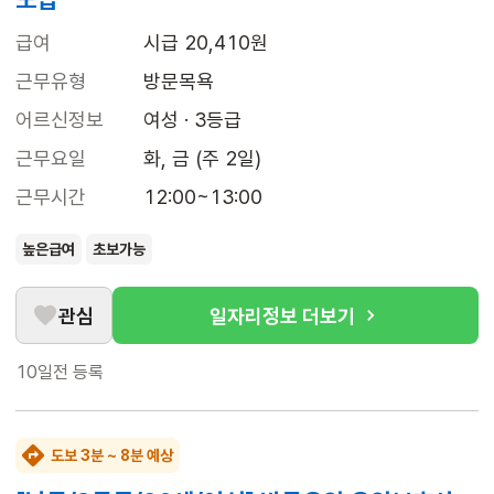
급여
시급 20,410원
근무유형
방문목욕
어르신정보
여성 · 3등급
근무요일
화, 금 (주 2일)
근무시간
12:00~13:00
높은급여
초보가능
관심
일자리정보 더보기
10일전
등록
도보 3분 ~ 8분 예상