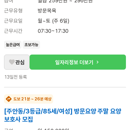
급여
월급 259만원 ~ 296만원
근무유형
방문목욕
근무요일
월~토 (주 6일)
근무시간
07:30~17:30
높은급여
초보가능
관심
일자리정보 더보기
13일전
등록
도보 21분 ~ 26분 예상
[주안동/3등급/85세/여성] 방문요양 주말 요양
보호사 모집