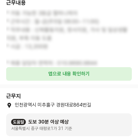
근무내용
* 거동 가능한 3등급 할머니케어
* 근무시간 : 월-금(주5일 08:00~11:00)
* 직무내용 : 신체활동지원, 정서지원, 가사 및 일상생활
지원, 부축 이동 도움
* 시급 : 13,200원
* 채용 담당자 연락처 : 010.9690.9844
앱으로 내용 확인하기
근무지
인천광역시 미추홀구 경원대로864번길
도보 30분 이상 예상
도움말
서울특별시 중구 태평로1가 31 기준