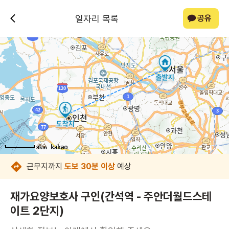
일자리 목록
공유
8km
8km
8km
8km
8km
8km
8km
근무지까지
도보 30분 이상
예상
재가요양보호사 구인(간석역 - 주안더월드스테
이트 2단지)