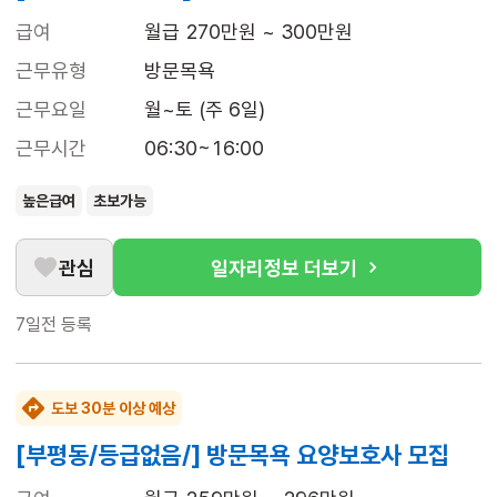
급여
월급 270만원 ~ 300만원
근무유형
방문목욕
근무요일
월~토 (주 6일)
근무시간
06:30~16:00
높은급여
초보가능
관심
일자리정보 더보기
7일전
등록
도보 30분 이상 예상
[부평동/등급없음/] 방문목욕 요양보호사 모집