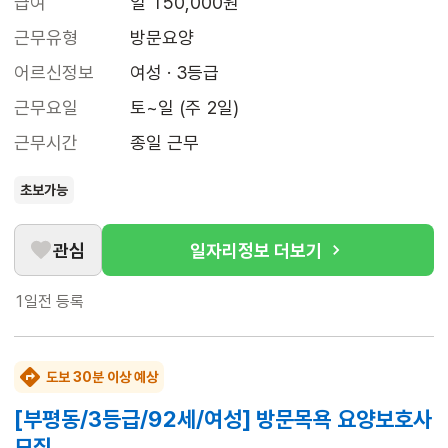
급여
일 150,000원
근무유형
방문요양
어르신정보
여성 · 3등급
근무요일
토~일 (주 2일)
근무시간
종일 근무
초보가능
관심
일자리정보 더보기
1일전
등록
도보 30분 이상 예상
[부평동/3등급/92세/여성] 방문목욕 요양보호사
모집