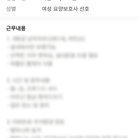
성별
여성 요양보호사 선호
근무내용
1. 3등급 남자어르신(81세, 파킨슨)
- 실내에서만 보행가능
- 산책은 거의 못하심, 실내운동 도움 필요
- 외출은 휠체어 이용
2. 시간 및 업무내용
- 월~금, 오후1시~4시
- 어르신 점심 챙겨드리기
- 집안 청소 및 정리
3. 아파트로 주거환경 양호
- 할머니와 동거