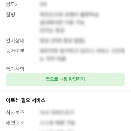
몸무게
55
질병
파킨슨으로 보행이 불편하심

실내에서만 이동 가능

인지는 정상
인지상태
정상 (치매 증상 없음)
동거여부
배우자와 동거하고 있으나 서비스 시간에
는 자리 비움
특이사항
앱으로 내용 확인하기
어르신 필요 서비스
식사보조
식사 차려드리기
배변보조
스스로 배변 가능