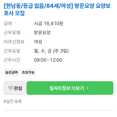
[한남동/등급 없음/84세/여성] 방문요양 요양보
호사 모집
급여
시급 16,410원
근무유형
방문요양
어르신정보
여성
근무요일
월, 수, 금 (주 3일)
근무시간
09:00~12:00
높은급여
초보가능
관심
일자리정보 더보기
8일전
등록