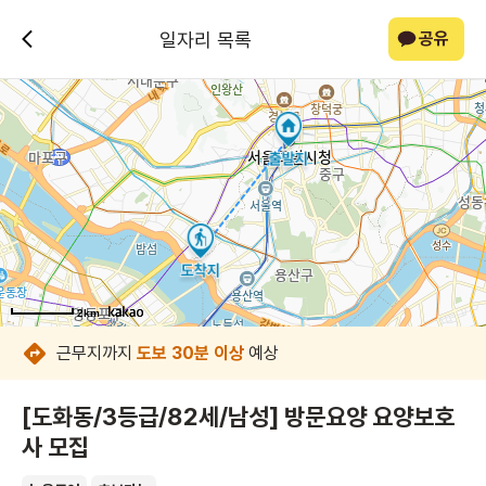
일자리 목록
공유
2km
2km
2km
2km
2km
2km
2km
2km
근무지까지
도보 30분 이상
예상
[도화동/3등급/82세/남성] 방문요양 요양보호
사 모집