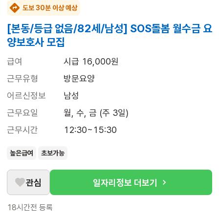
도보 30분 이상 예상
[본동/등급 없음/82세/남성] SOS돌봄 월수금 요
양보호사 모집
급여
시급 16,000원
근무유형
방문요양
어르신정보
남성
근무요일
월, 수, 금 (주 3일)
근무시간
12:30~15:30
높은급여
초보가능
관심
일자리정보 더보기
18시간전
등록