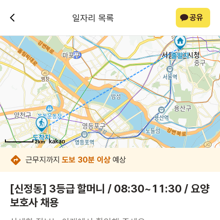
일자리 목록
공유
2km
2km
2km
2km
2km
2km
2km
2km
근무지까지
도보 30분 이상
예상
[신정동] 3등급 할머니 / 08:30~11:30 / 요양
보호사 채용