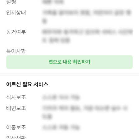
질병
예쁜 치매
인지상태
가족을 알아보지 못함, 어린아이 같은 행
동
동거여부
배우자와 동거하고 있으며 서비스 시간에
도 집에 있음
특이사항
앱으로 내용 확인하기
어르신 필요 서비스
식사보조
스스로 식사 가능
배변보조
기저귀 케어 필요, 가끔 대소변 실수 시 
도움
이동보조
스스로 거동 가능
일상생활