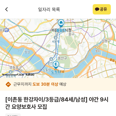
일자리 목록
공유
2km
2km
2km
2km
2km
2km
2km
2km
근무지까지
도보 30분 이상
예상
[이촌동 한강자이/3등급/84세/남성] 야간 9시
간 요양보호사 모집