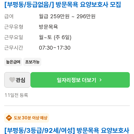
[부평동/등급없음/] 방문목욕 요양보호사 모집
급여
월급 259만원 ~ 296만원
근무유형
방문목욕
근무요일
월~토 (주 6일)
근무시간
07:30~17:30
높은급여
초보가능
관심
일자리정보 더보기
11일전
등록
도보 30분 이상 예상
[부평동/3등급/92세/여성] 방문목욕 요양보호사