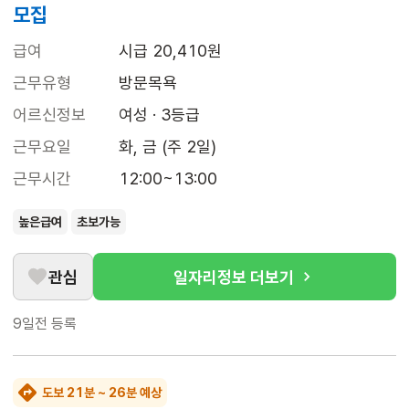
모집
급여
시급 20,410원
근무유형
방문목욕
어르신정보
여성 · 3등급
근무요일
화, 금 (주 2일)
근무시간
12:00~13:00
높은급여
초보가능
관심
일자리정보 더보기
9일전
등록
도보 21분 ~ 26분 예상