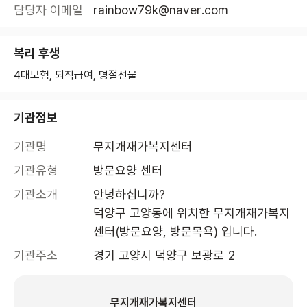
담당자 이메일
rainbow79k@naver.com
복리 후생
4대보험, 퇴직급여, 명절선물
기관정보
기관명
무지개재가복지센터
기관유형
방문요양 센터
기관소개
안녕하십니까?

덕양구 고양동에 위치한 무지개재가복지
센터(방문요양, 방문목욕) 입니다.
기관주소
경기 고양시 덕양구 보광로 2
무지개재가복지센터