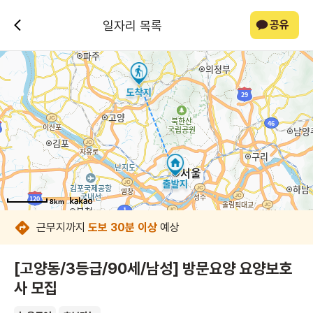
일자리 목록
공유
8km
8km
8km
8km
8km
8km
8km
근무지까지
도보 30분 이상
예상
[고양동/3등급/90세/남성] 방문요양 요양보호
사 모집