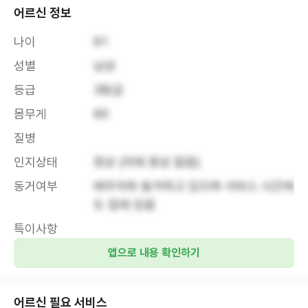
어르신 정보
나이
91
성별
남성
등급
3등급
몸무게
60
질병
인지상태
정상 (치매 증상 없음)
동거여부
배우자와 동거하고 있으며 서비스 시간에
도 집에 있음
특이사항
앱으로 내용 확인하기
어르신 필요 서비스