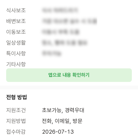
식사보조
식사 차려드리기
배변보조
가끔 대소변 실수 시 도움
이동보조
이동시 부축 도움
일상생활
청소, 빨래 도움 필요
특이사항
주차가능
기타사항
앱으로 내용 확인하기
전형 방법
지원조건
초보가능, 경력우대
지원방법
전화, 이메일, 방문
접수마감
2026-07-13