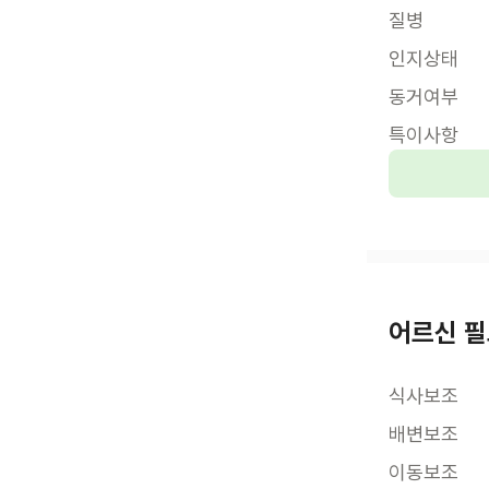
질병
인지상태
동거여부
특이사항
어르신 필
식사보조
배변보조
이동보조