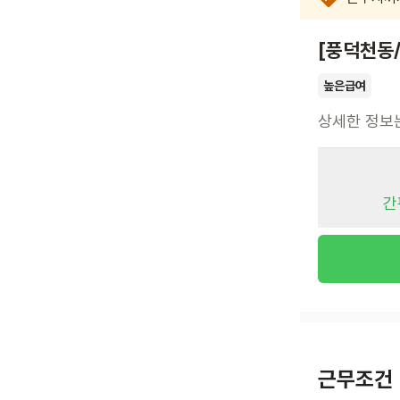
[풍덕천동
높은급여
상세한 정보
간
근무조건