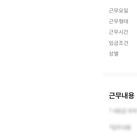
근무요일
근무형태
근무시간
임금조건
성별
근무내용
* 4등급 부
*업무내용