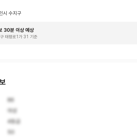
인시 수지구
보 30분 이상 예상
구 태평로1가 31 기준
정보
86
여성
4등급
50