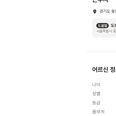
경기도 용
도
도움말
서울특별시 중
어르신 
나이
성별
등급
몸무게