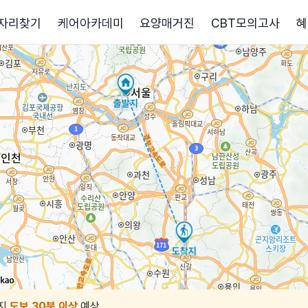
자리찾기
케어아카데미
요양매거진
CBT모의고사
혜
지
도보 30분 이상
예상