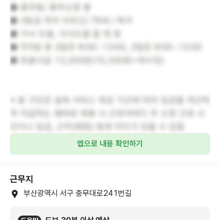
● 충무동/ 충무쇼핑 옆
● 3등급 여자 어르신/ 79세 / 독거
● 가사 도움, 식사도움 말 벗 등
● 주5일 중 3일은 8:00~13:00, 2일은 9:00~12:00
● 포괄시급 13,200원(10,320원+제수당)
※ 동 구인은 실제 서비스 제공 기간에 따라 임금을 계산하
여 지급하는 형태로 채용 시 근로자마다 주 소정 근로 시
간이나 임금, 근무(예정) 등에 차이가 있을 수 있음
앱으로 내용 확인하기
근무지
부산광역시 서구 충무대로241번길