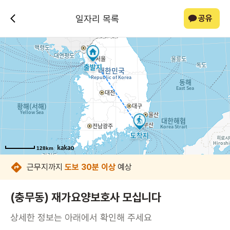
일자리 목록
공유
128km
128km
128km
128km
128km
128km
128km
128km
근무지까지
도보 30분 이상
예상
(충무동) 재가요양보호사 모십니다
상세한 정보는 아래에서 확인해 주세요