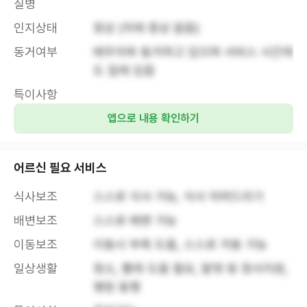
질병
인지상태
정상 (치매 증상 없음)
동거여부
배우자와 동거하고 있으며 서비스 시간에
도 집에 있음
특이사항
앱으로 내용 확인하기
어르신 필요 서비스
식사보조
스스로 식사 가능, 식사 차려드리기
배변보조
스스로 배변 가능
이동보조
이동시 부축 도움, 스스로 거동 가능
일상생활
청소, 빨래 도움 필요, 말벗 등 정서지원, 
병원 동행