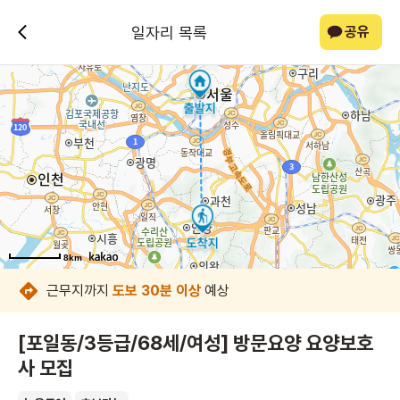
일자리 목록
공유
8km
8km
8km
8km
8km
8km
8km
8km
근무지까지
도보 30분 이상
예상
[포일동/3등급/68세/여성] 방문요양 요양보호
사 모집