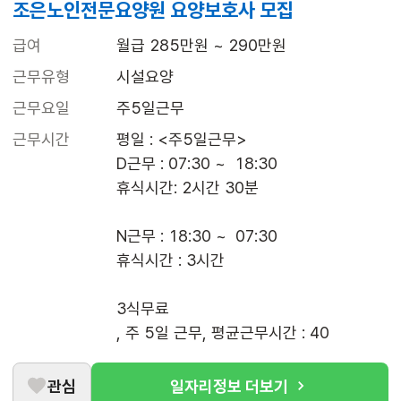
조은노인전문요양원 요양보호사 모집
급여
월급 285만원 ~ 290만원
근무유형
시설요양
근무요일
주5일근무
근무시간
평일 : <주5일근무>

D근무 : 07:30 ~  18:30

휴식시간: 2시간 30분

N근무 : 18:30 ~  07:30

휴식시간 : 3시간 

3식무료

, 주 5일 근무, 평균근무시간 : 40
관심
일자리정보 더보기