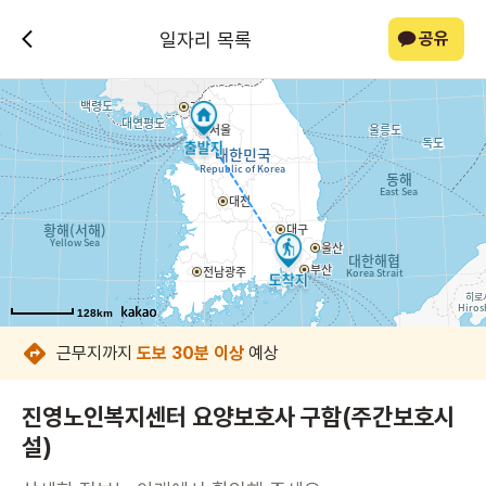
일자리 목록
공유
128km
128km
128km
128km
128km
128km
근무지까지
도보 30분 이상
예상
진영노인복지센터 요양보호사 구함(주간보호시
설)