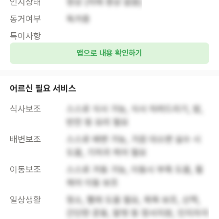
인지상태
정상 (치매 증상 없음)
동거여부
독거중
특이사항
앱으로 내용 확인하기
어르신 필요 서비스
식사보조
스스로 식사 가능, 식사 차려드리기, 밥, 
반찬 등 요리 필요
배변보조
스스로 배변 가능, 가끔 대소변 실수 시 
도움, 기저귀 케어 필요
이동보조
스스로 거동 가능, 이동시 부축 도움, 휠
체어 이동 보조
일상생활
청소, 빨래 도움 필요, 목욕 보조, 산책, 
간단한 운동, 말벗 등 정서지원, 인지자극 