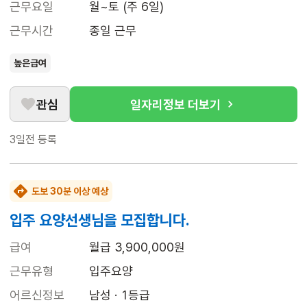
근무요일
월~토 (주 6일)
근무시간
종일 근무
높은급여
관심
일자리정보 더보기
3일전
등록
도보 30분 이상 예상
입주 요양선생님을 모집합니다.
급여
월급 3,900,000원
근무유형
입주요양
어르신정보
남성 · 1등급