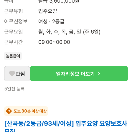
급여
월급 3,600,000원
근무유형
입주요양
어르신정보
여성 · 2등급
근무요일
월, 화, 수, 목, 금, 일 (주 6일)
근무시간
09:00~00:00
높은급여
관심
일자리정보 더보기
5일전
등록
도보 30분 이상 예상
[산곡동/2등급/93세/여성] 입주요양 요양보호사
모집