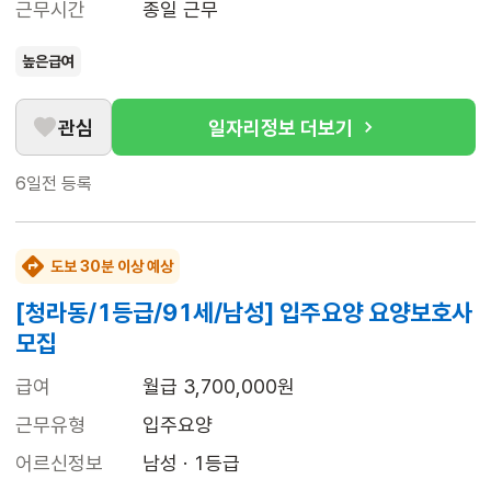
근무시간
종일 근무
높은급여
관심
일자리정보 더보기
6일전
등록
도보 30분 이상 예상
[청라동/1등급/91세/남성] 입주요양 요양보호사
모집
급여
월급 3,700,000원
근무유형
입주요양
어르신정보
남성 · 1등급