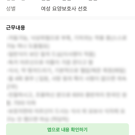
성별
여성 요양보호사 선호
근무내용
-거동가능, 낙상위험으로 부축, 기저귀는 착용 중(스스로
가능 하나 도움필요)
-일반식이 보단 질게 드심(식사량이 작음)
-독거 어르신으로 아들이 가끔 온다고 함
-식사, 약 챙겨드리기, 기본적으로 혈압/체온 측정(매일)
-월 4회 휴무 ( 입원, 사망 등의 특이 사항이 없으면 계속
근무)
-친절하시고, 조용하신 분으로 60대 중반까지 한국인 원
함. 70대 이하
-보호자한테 어르신이 드시는 식사 외 요보사 식자제 요
구는 안 했으면 하심 (적당히)
앱으로 내용 확인하기