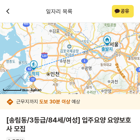
일자리 목록
공유
8km
8km
8km
8km
8km
8km
8km
8km
근무지까지
도보 30분 이상
예상
[송림동/3등급/84세/여성] 입주요양 요양보호
사 모집