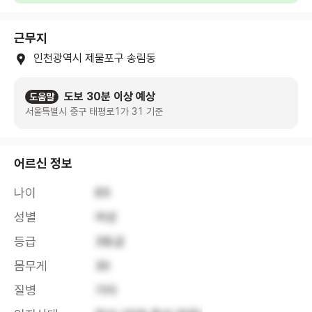
근무지
인천광역시 제물포구 송림동
도보 30분 이상 예상
도움말
서울특별시 중구 태평로1가 31 기준
어르신 정보
나이
85
성별
여성
등급
3등급
몸무게
30
질병
기타