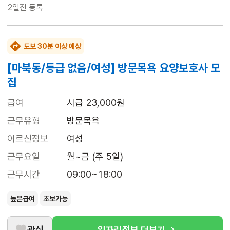
2일전
등록
도보 30분 이상 예상
[마북동/등급 없음/여성] 방문목욕 요양보호사 모
집
급여
시급 23,000원
근무유형
방문목욕
어르신정보
여성
근무요일
월~금 (주 5일)
근무시간
09:00~18:00
높은급여
초보가능
관심
일자리정보 더보기