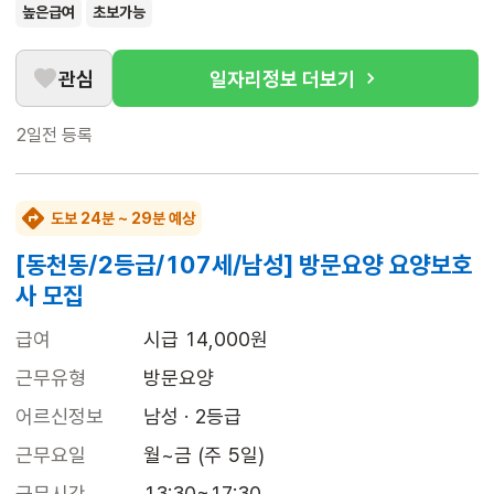
높은급여
초보가능
관심
일자리정보 더보기
2일전
등록
도보 24분 ~ 29분 예상
[동천동/2등급/107세/남성] 방문요양 요양보호
사 모집
급여
시급 14,000원
근무유형
방문요양
어르신정보
남성 · 2등급
근무요일
월~금 (주 5일)
근무시간
13:30~17:30