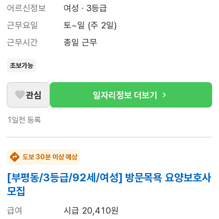
어르신정보
여성 · 3등급
근무요일
토~일 (주 2일)
근무시간
종일 근무
초보가능
관심
일자리정보 더보기
1일전
등록
도보 30분 이상 예상
[부평동/3등급/92세/여성] 방문목욕 요양보호사
모집
급여
시급 20,410원