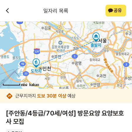
일자리 목록
공유
8km
8km
8km
8km
8km
8km
8km
8km
근무지까지
도보 30분 이상
예상
[주안동/4등급/70세/여성] 방문요양 요양보호
사 모집