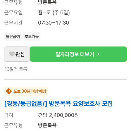
근무유형
방문목욕
근무요일
월~토 (주 6일)
근무시간
07:30~17:30
높은급여
초보가능
관심
일자리정보 더보기
13일전
등록
도보 30분 이상 예상
[경동/등급없음/] 방문목욕 요양보호사 모집
급여
건당 2,400,000원
근무유형
방문목욕