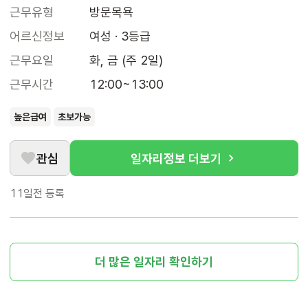
근무유형
방문목욕
어르신정보
여성 · 3등급
근무요일
화, 금 (주 2일)
근무시간
12:00~13:00
높은급여
초보가능
관심
일자리정보 더보기
11일전
등록
더 많은 일자리 확인하기