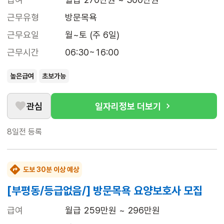
근무유형
방문목욕
근무요일
월~토 (주 6일)
근무시간
06:30~16:00
높은급여
초보가능
관심
일자리정보 더보기
8일전
등록
도보 30분 이상 예상
[부평동/등급없음/] 방문목욕 요양보호사 모집
급여
월급 259만원 ~ 296만원