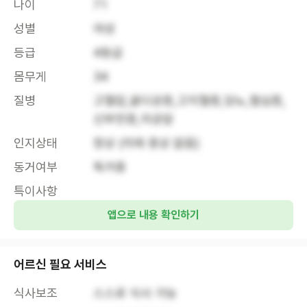
나이
71
성별
여성
등급
4등급
몸무게
34
질병
고혈압,골다공증,고지혈증,당뇨,협심증,
신부전증,자궁암
인지상태
정상 (치매 증상 없음)
동거여부
독거중
특이사항
앱으로 내용 확인하기
어르신 필요 서비스
식사보조
스스로 식사 가능