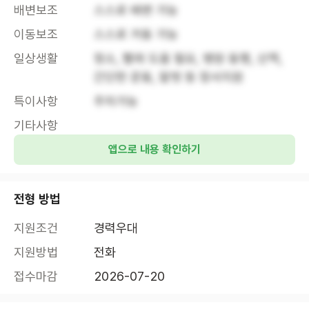
배변보조
스스로 배변 가능
이동보조
스스로 거동 가능
일상생활
청소, 빨래 도움 필요, 병원 동행, 산책, 
간단한 운동, 말벗 등 정서지원
특이사항
주차가능
기타사항
앱으로 내용 확인하기
전형 방법
지원조건
경력우대
지원방법
전화
접수마감
2026-07-20