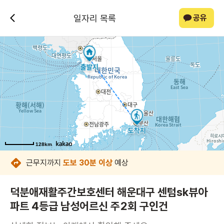
일자리 목록
공유
128km
128km
128km
128km
128km
128km
128km
근무지까지
도보 30분 이상
예상
덕분애재활주간보호센터 해운대구 센텀sk뷰아
파트 4등급 남성어르신 주2회 구인건