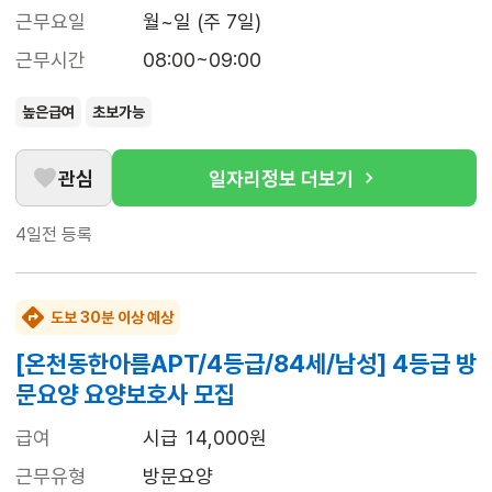
근무요일
월~일 (주 7일)
근무시간
08:00~09:00
높은급여
초보가능
관심
일자리정보 더보기
4일전
등록
도보 30분 이상 예상
[온천동한아름APT/4등급/84세/남성] 4등급 방
문요양 요양보호사 모집
급여
시급 14,000원
근무유형
방문요양