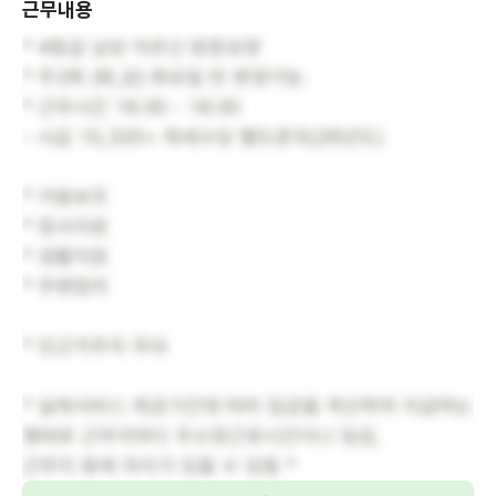
근무내용
* 4등급 남성 어르신 방문요양
* 주2회 (화,금) 화요일 만 변경가능.
* 근무시간 16:30 - 18:30
- 시급 10,320+ 제세수당 별도문의(26년도)
* 거동보조
* 정서지원
* 생활지원
* 주변정리
* 인근거주자 우대
* 실제서비스 제공기간에 따라 임금을 계산하여 지급하는
형태로 근무지마다 주소정근로시간이나 임금,
근무지 등에 차이가 있을 수 있음 *