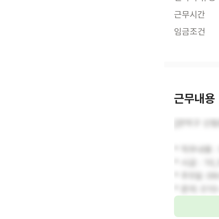
근무시간
임금조건
근무내용
[관악구 신림
* 직무내용 
* 시급 : 
* 주5일: 0
* 문의: 010