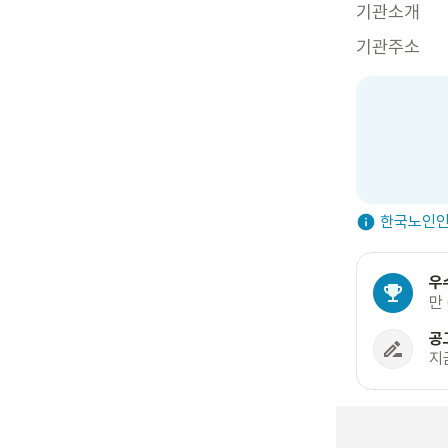
기관소개
기관주소
한국노인인
우
만
공
지