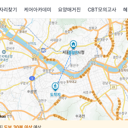
자리찾기
케어아카데미
요양매거진
CBT모의고사
혜
지
도보 30분 이상
예상