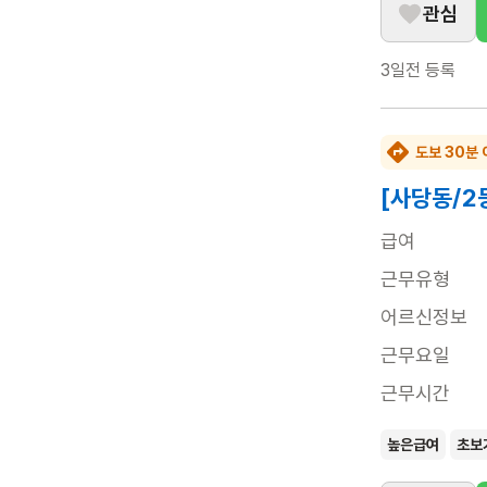
관심
3일전
등록
도보 30분 
[사당동/2
급여
근무유형
어르신정보
근무요일
근무시간
높은급여
초보