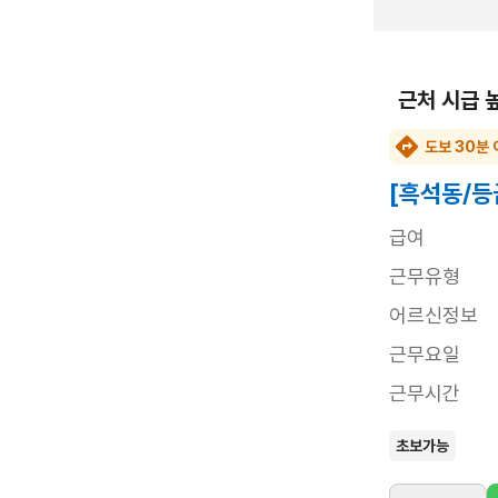
근처 시급 
도보 30분 
[흑석동/등
급여
근무유형
어르신정보
근무요일
근무시간
초보가능