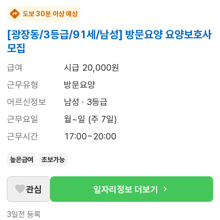
도보 30분 이상 예상
[광장동/3등급/91세/남성] 방문요양 요양보호사
모집
급여
시급 20,000원
근무유형
방문요양
어르신정보
남성 · 3등급
근무요일
월~일 (주 7일)
근무시간
17:00~20:00
높은급여
초보가능
관심
일자리정보 더보기
3일전
등록