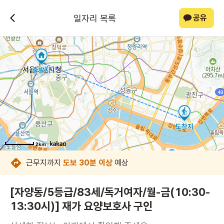
일자리 목록
공유
2km
2km
2km
2km
2km
2km
2km
2km
근무지까지
도보 30분 이상
예상
[자양동/5등급/83세/독거여자/월-금(10:30-
13:30시)] 재가 요양보호사 구인