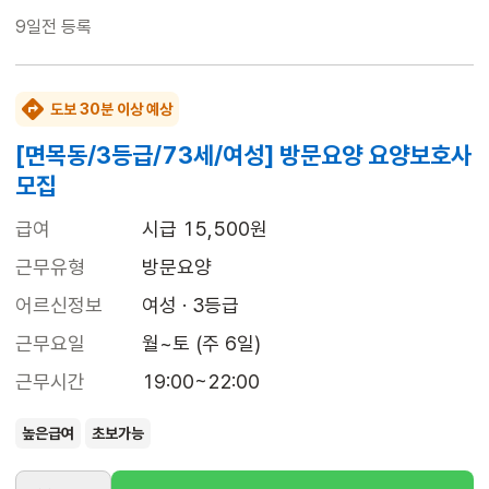
9일전
등록
도보 30분 이상 예상
[면목동/3등급/73세/여성] 방문요양 요양보호사
모집
급여
시급 15,500원
근무유형
방문요양
어르신정보
여성 · 3등급
근무요일
월~토 (주 6일)
근무시간
19:00~22:00
높은급여
초보가능