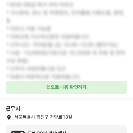
* 83세 5등급 독거 여자 어르신
* 식사준비, 청소 및 주변정리, 인지활동,이동도움, 말벗,
등
* 어르신 거동 가능함
* 치매교육 이수하신분만 지원바랍니다.
* 근무시간- 주5일(월-금) 10:30-13:30 (협의가능)
* 시급- 13,000원(기본시급 10,320원 외 주휴 및 연차
수당 포함)
* 근무지-자양전통시장 인근
* 마음이 따뜻하신분 지원바랍니다.
앱으로 내용 확인하기
근무지
서울특별시 광진구 자양로13길