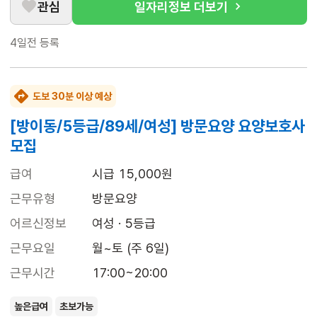
관심
일자리정보 더보기
4일전
등록
도보 30분 이상 예상
[방이동/5등급/89세/여성] 방문요양 요양보호사
모집
급여
시급 15,000원
근무유형
방문요양
어르신정보
여성 · 5등급
근무요일
월~토 (주 6일)
근무시간
17:00~20:00
높은급여
초보가능