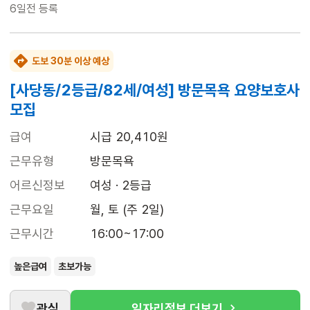
6일전
등록
도보 30분 이상 예상
[사당동/2등급/82세/여성] 방문목욕 요양보호사
모집
급여
시급 20,410원
근무유형
방문목욕
어르신정보
여성 · 2등급
근무요일
월, 토 (주 2일)
근무시간
16:00~17:00
높은급여
초보가능
관심
일자리정보 더보기