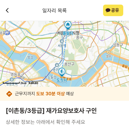
일자리 목록
공유
2km
2km
2km
2km
2km
2km
2km
2km
근무지까지
도보 30분 이상
예상
[이촌동/3등급] 재가요양보호사 구인
상세한 정보는 아래에서 확인해 주세요