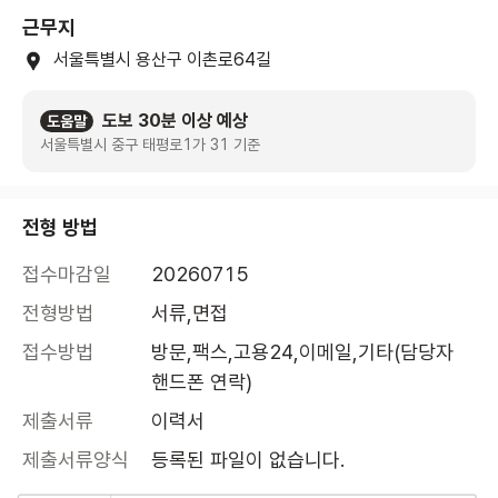
근무지
서울특별시 용산구 이촌로64길
도보 30분 이상 예상
도움말
서울특별시 중구 태평로1가 31 기준
전형 방법
접수마감일
20260715
전형방법
서류,면접
접수방법
방문,팩스,고용24,이메일,기타(담당자 
핸드폰 연락)
제출서류
이력서
제출서류양식
등록된 파일이 없습니다.