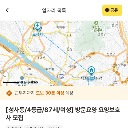
일자리 목록
공유
4km
4km
4km
4km
4km
4km
4km
4km
근무지까지
도보 30분 이상
예상
[성사동/4등급/87세/여성] 방문요양 요양보호
사 모집