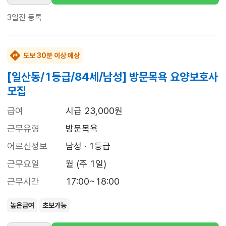
3일전
등록
도보 30분 이상 예상
[일산동/1등급/84세/남성] 방문목욕 요양보호사
모집
급여
시급 23,000원
근무유형
방문목욕
어르신정보
남성 · 1등급
근무요일
월 (주 1일)
근무시간
17:00~18:00
높은급여
초보가능