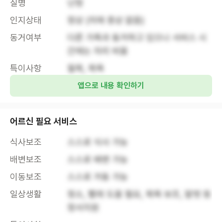
질병
난청
인지상태
정상 (치매 증상 없음)
동거여부
다른 가족과 동거하고 있으나 서비스 시
간에는 자리 비움
특이사항
앱으로 내용 확인하기
어르신 필요 서비스
식사보조
스스로 식사 가능
배변보조
스스로 배변 가능
이동보조
스스로 거동 가능
일상생활
청소, 빨래 도움 필요, 목욕 보조, 말벗 등 
정서지원