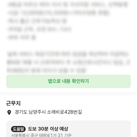
-4등급 어르신 케어-식사 및 가사지원 서비스, 산책동행
-시급 13,000원(10,320원+기타수당등 포함)
-즉시 출근 근무가능하신 분
-주5일 근무, 오전 9시~12시
-부부 거주 중
'실제 서비스 제공기간에 따라 임금을 계산하여 지급하는
형태로 채용 시 근로자마다 주 소정근로시간이나 임금, 근
무(예정)지 등에 차이가 있을 수 있음'
앱으로 내용 확인하기
근무지
경기도 남양주시 소래비로428번길
도보 30분 이상 예상
도움말
서울특별시 중구 태평로1가 31 기준