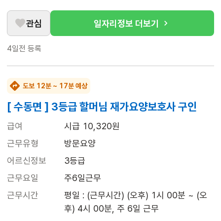
관심
일자리정보 더보기
4일전
등록
도보 12분 ~ 17분 예상
[ 수동면 ] 3등급 할머님 재가요양보호사 구인
급여
시급 10,320원
근무유형
방문요양
어르신정보
3등급
근무요일
주6일근무
근무시간
평일 : (근무시간) (오후) 1시 00분 ~ (오
후) 4시 00분, 주 6일 근무