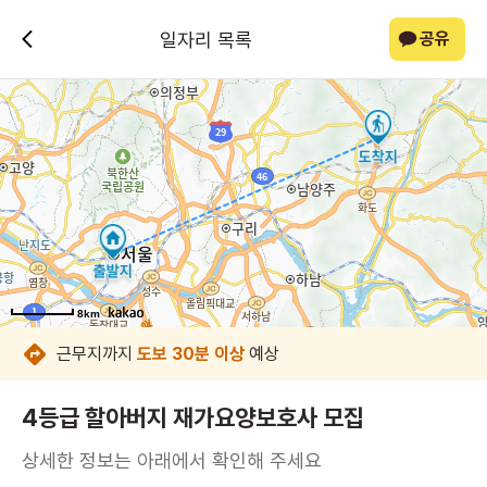
일자리 목록
공유
8km
8km
8km
8km
8km
8km
8km
8km
근무지까지
도보 30분 이상
예상
4등급 할아버지 재가요양보호사 모집
상세한 정보는 아래에서 확인해 주세요