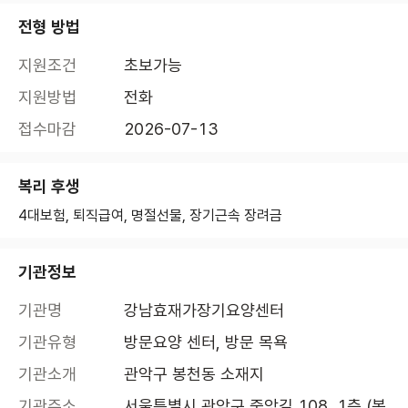
전형 방법
지원조건
초보가능
지원방법
전화
접수마감
2026-07-13
복리 후생
4대보험, 퇴직급여, 명절선물, 장기근속 장려금
기관정보
기관명
강남효재가장기요양센터
기관유형
방문요양 센터, 방문 목욕
기관소개
관악구 봉천동 소재지
기관주소
서울특별시 관악구 중앙길 108, 1층 (봉