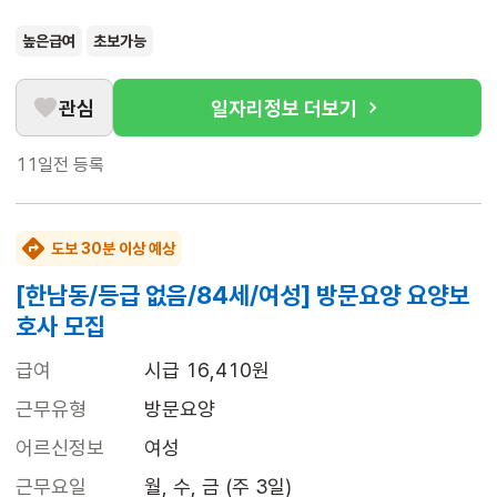
높은급여
초보가능
관심
일자리정보 더보기
11일전
등록
도보 30분 이상 예상
[한남동/등급 없음/84세/여성] 방문요양 요양보
호사 모집
급여
시급 16,410원
근무유형
방문요양
어르신정보
여성
근무요일
월, 수, 금 (주 3일)