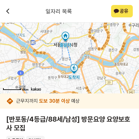
일자리 목록
공유
4km
4km
4km
4km
4km
4km
4km
4km
근무지까지
도보 30분 이상
예상
[반포동/4등급/88세/남성] 방문요양 요양보호
사 모집