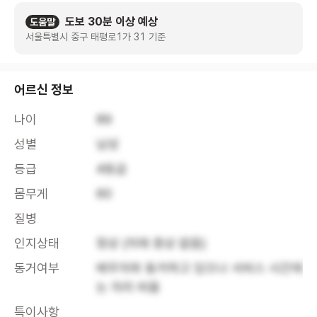
도보 30분 이상 예상
도움말
서울특별시 중구 태평로1가 31 기준
어르신 정보
나이
89
성별
남성
등급
4등급
몸무게
60
질병
인지상태
정상 (치매 증상 없음)
동거여부
배우자와 동거하고 있으나 서비스 시간에
는 자리 비움
특이사항