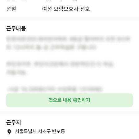
성별
여성 요양보호사 선호
근무내용
반포대로333 래미안아파트 4등급 할아버지 오전 9시부
터 12시까지 월-금 근무하실분 구합니다
부인과거주. 부인이건강해서 전반적인건 다 하심.
거동가능.
-시급 10,320원(기타 수당포함 13100원)
앱으로 내용 확인하기
근무지
서울특별시 서초구 반포동