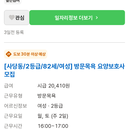
높은급여
관심
일자리정보 더보기
3일전
등록
도보 30분 이상 예상
[사당동/2등급/82세/여성] 방문목욕 요양보호사
모집
급여
시급 20,410원
근무유형
방문목욕
어르신정보
여성 · 2등급
근무요일
월, 토 (주 2일)
근무시간
16:00~17:00