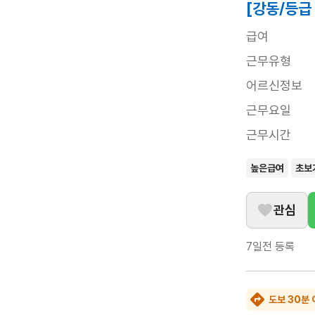
[강동/등급
급여
근무유형
어르신정보
근무요일
근무시간
높은급여
초보
관심
7일전
등록
도보 30분 