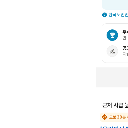
한국노인인
우
만
공
지
근처 시급 
도보 30분 