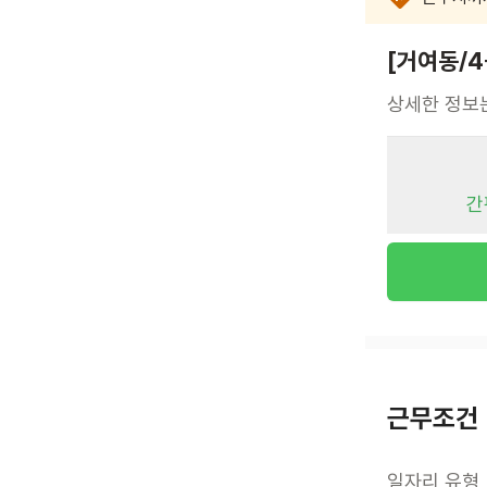
[거여동/4
상세한 정보
간
근무조건
일자리 유형