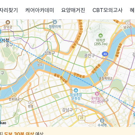
자리찾기
케어아카데미
요양매거진
CBT모의고사
혜
지
도보 30분 이상
예상