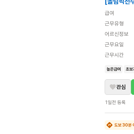
[올림픽선수
급여
근무유형
어르신정보
근무요일
근무시간
높은급여
초보
관심
1일전
등록
도보 30분 