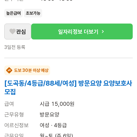
높은급여
초보가능
관심
일자리정보 더보기
3일전
등록
도보 30분 이상 예상
[도곡동/4등급/88세/여성] 방문요양 요양보호사
모집
급여
시급 15,000원
근무유형
방문요양
어르신정보
여성 · 4등급
근무요일
월~토 (주 6일)