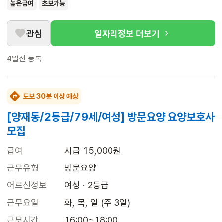
높은급여
초보가능
관심
일자리정보 더보기
4일전
등록
도보 30분 이상 예상
[양재동/2등급/79세/여성] 방문요양 요양보호사
모집
급여
시급 15,000원
근무유형
방문요양
어르신정보
여성 · 2등급
근무요일
화, 목, 일 (주 3일)
근무시간
16:00~18:00