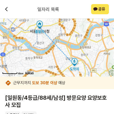
일자리 목록
공유
4km
4km
4km
4km
4km
4km
4km
4km
근무지까지
도보 30분 이상
예상
[일원동/4등급/88세/남성] 방문요양 요양보호
사 모집