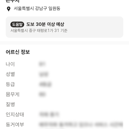
근무지
서울특별시 강남구 일원동
도보 30분 이상 예상
도움말
서울특별시 중구 태평로1가 31 기준
어르신 정보
나이
91
성별
남성
등급
4등급
몸무게
60
질병
인지상태
치매 중기
동거여부
배우자와 동거하고 있으나 서비스 시간에