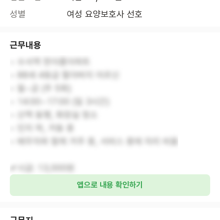
성별
여성 요양보호사 선호
근무내용
• 수서역 한아름아파트
• 88세 4등급 할아버지 어르신
• 월~금 (주 5회)
• 14:00~17:00 (일 3시간)
• 산책 동행, 화장실 청소
• 인지 하, 거동 중
• 배우자와 함께 거주 중, 서비스 중에 자리 비움
✔시급: 13,000원
앱으로 내용 확인하기