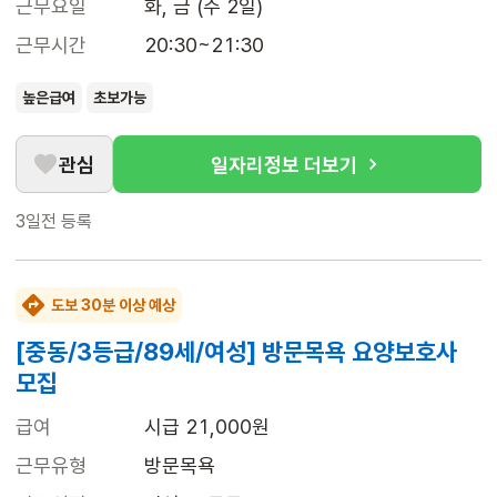
근무요일
화, 금 (주 2일)
근무시간
20:30~21:30
높은급여
초보가능
관심
일자리정보 더보기
3일전
등록
도보 30분 이상 예상
[중동/3등급/89세/여성] 방문목욕 요양보호사
모집
급여
시급 21,000원
근무유형
방문목욕