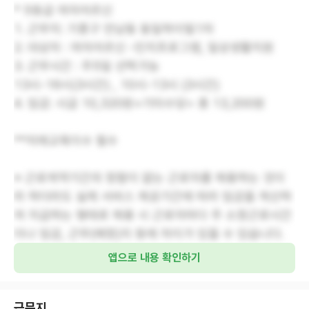
* 5등급 여자어르신
1. 근무지: 기흥구 언남동 동일하이빌1차
2. 대상자 : 여자어르신 -인지프로그램, 일상생활지원
3. 근무시간 : 주5일 선택가능
13시-16시(3시간) , 10시-13시 (3시간)
4. 임금: 시급 10,320원+기타수당= 총 13,200원
**치매교육이수 필수
※ 근로계약기간의 정함이 없는 근로자를 채용하는 것이
라 하더라도 실제 서비스 제공기간에 따라 임금을 계산하
여 지급하는 형태로 채용 시 근로자마다 주 소정근로시간
이나 임금, 근무(예정)지 등에 차이가 있을 수 있습니다.
앱으로 내용 확인하기
근무지