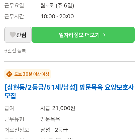
근무요일
월~토 (주 6일)
근무시간
10:00~20:00
관심
일자리정보 더보기
6일전
등록
도보 30분 이상 예상
[상현동/2등급/51세/남성] 방문목욕 요양보호사
모집
급여
시급 21,000원
근무유형
방문목욕
어르신정보
남성 · 2등급