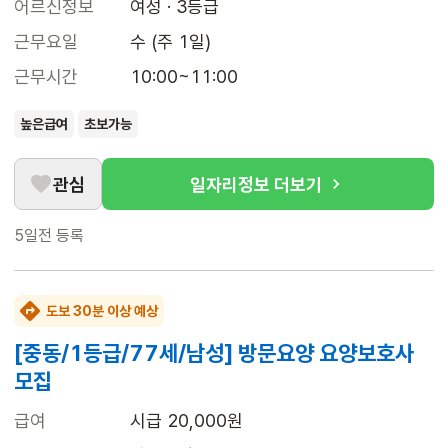
어르신정보
여성 · 3등급
근무요일
수 (주 1일)
근무시간
10:00~11:00
높은급여
초보가능
관심
일자리정보 더보기
5일전
등록
도보 30분 이상 예상
[중동/1등급/77세/남성] 방문요양 요양보호사
모집
급여
시급 20,000원