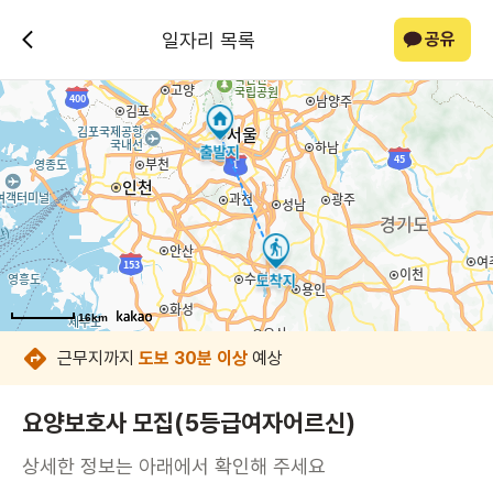
일자리 목록
공유
16km
16km
16km
16km
16km
16km
16km
16km
근무지까지
도보 30분 이상
예상
요양보호사 모집(5등급여자어르신)
상세한 정보는 아래에서 확인해 주세요