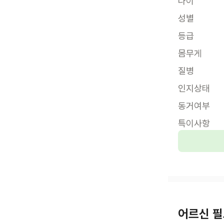
나이
성별
등급
몸무게
질병
인지상태
동거여부
특이사항
어르신 필