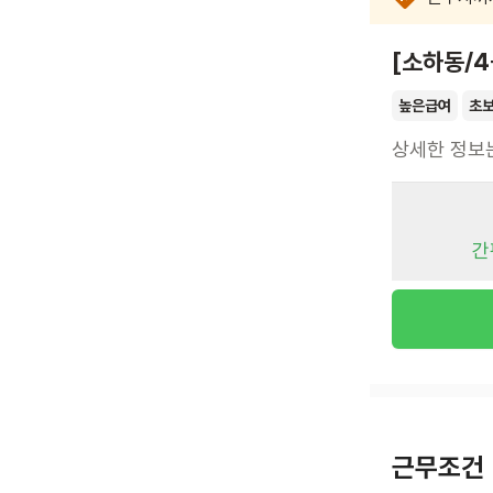
[소하동/
높은급여
초
상세한 정보
간
근무조건