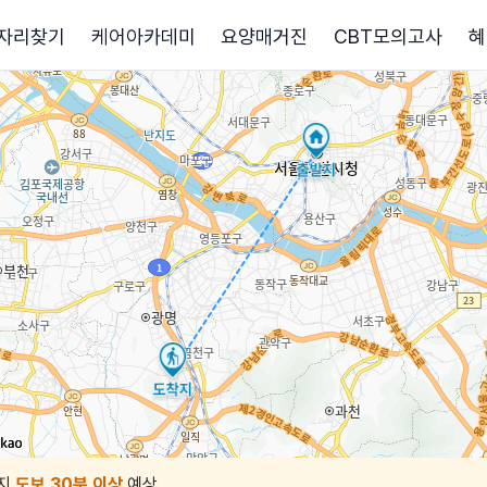
자리찾기
케어아카데미
요양매거진
CBT모의고사
혜
지
도보 30분 이상
예상