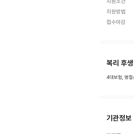
지원조건
지원방법
접수마감
복리 후생
4대보험, 명
기관정보