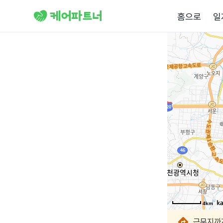
홈으로
일
4km
4km
4km
4km
4km
4km
4km
4km
근무지까