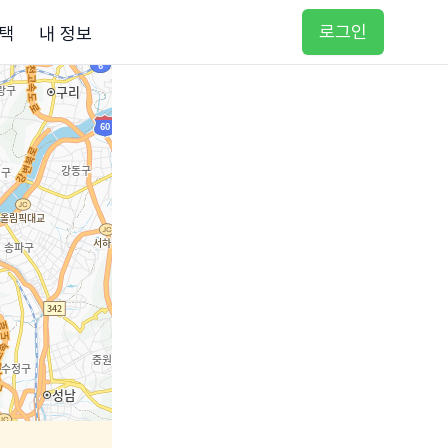
로그인
택
내 정보