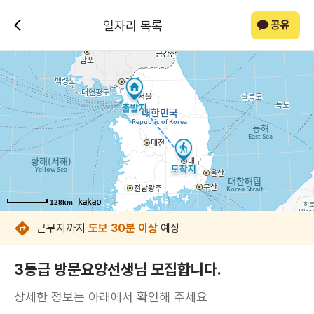
일자리 목록
공유
128km
128km
128km
128km
128km
128km
128km
128km
근무지까지
도보 30분 이상
예상
3등급 방문요양선생님 모집합니다.
상세한 정보는 아래에서 확인해 주세요