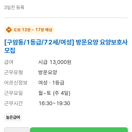
3일전
등록
도보 12분 ~ 17분 예상
[구암동/1등급/72세/여성] 방문요양 요양보호사
모집
급여
시급 13,000원
근무유형
방문요양
어르신정보
여성 · 1등급
근무요일
월~토 (주 4일)
근무시간
16:30~19:30
높은급여