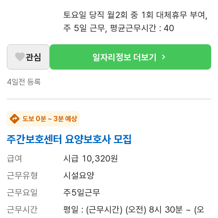
토요일 당직 월2회 중 1회 대체휴무 부여, 
주 5일 근무, 평균근무시간 : 40
관심
일자리정보 더보기
4일전
등록
도보 0분 ~ 3분 예상
주간보호센터 요양보호사 모집
급여
시급 10,320원
근무유형
시설요양
근무요일
주5일근무
근무시간
평일 : (근무시간) (오전) 8시 30분 ~ (오