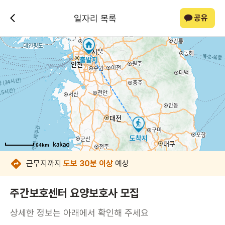
일자리 목록
공유
64km
64km
64km
64km
64km
64km
64km
64km
근무지까지
도보 30분 이상
예상
주간보호센터 요양보호사 모집
상세한 정보는 아래에서 확인해 주세요