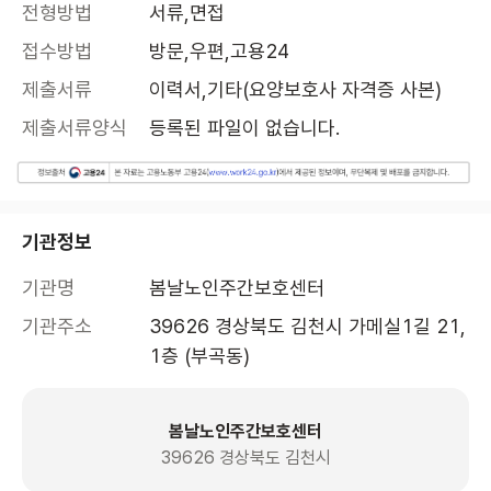
전형방법
서류,면접
접수방법
방문,우편,고용24
제출서류
이력서,기타(요양보호사 자격증 사본)
제출서류양식
등록된 파일이 없습니다.
기관정보
기관명
봄날노인주간보호센터
기관주소
39626 경상북도 김천시 가메실1길 21, 
1층 (부곡동)
봄날노인주간보호센터
39626 경상북도 김천시