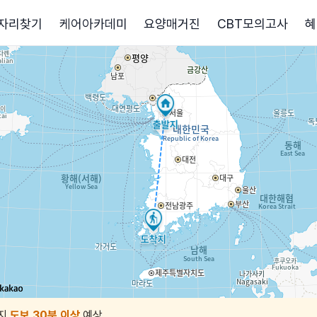
자리찾기
케어아카데미
요양매거진
CBT모의고사
혜
지
도보 30분 이상
예상