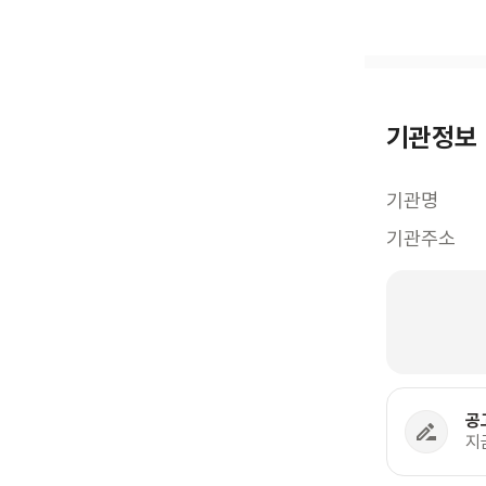
기관정보
기관명
기관주소
공
지