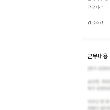
근무시간
임금조건
근무내용
[재가 요양
삼산면, 옥
재가 요양보
어르신 한 분
경험이 없더