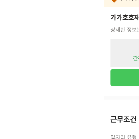
가가호호재
상세한 정보
간
근무조건
일자리 유형