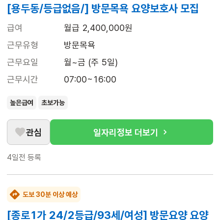
[용두동/등급없음/] 방문목욕 요양보호사 모집
급여
월급 2,400,000원
근무유형
방문목욕
근무요일
월~금 (주 5일)
근무시간
07:00~16:00
높은급여
초보가능
관심
일자리정보 더보기
4일전
등록
도보 30분 이상 예상
[종로1가 24/2등급/93세/여성] 방문요양 요양