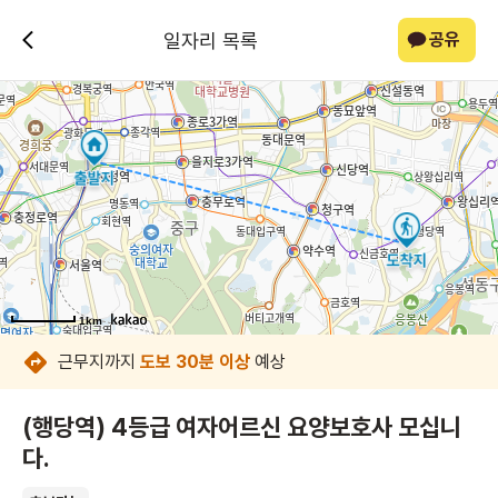
일자리 목록
공유
1km
1km
1km
1km
1km
1km
1km
1km
근무지까지
도보 30분 이상
예상
(행당역) 4등급 여자어르신 요양보호사 모십니
다.