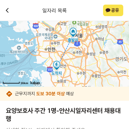
일자리 목록
공유
16km
16km
16km
16km
16km
16km
16km
16km
근무지까지
도보 30분 이상
예상
요양보호사 주간 1명-안산시일자리센터 채용대
행