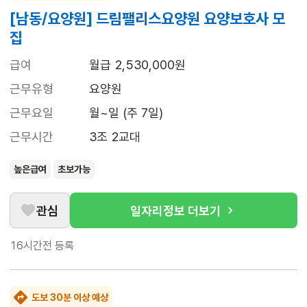
[남동/요양원] 드림팰리스요양원 요양보호사 모
집
급여
월급 2,530,000원
근무유형
요양원
근무요일
월~일 (주 7일)
근무시간
3조 2교대
높은급여
초보가능
관심
일자리정보 더보기
16시간전
등록
도보 30분 이상 예상