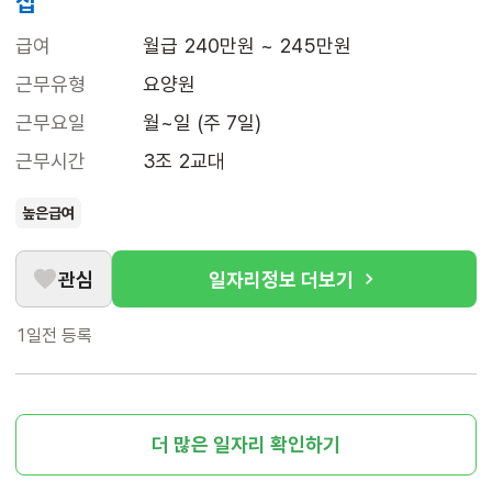
집
급여
월급 240만원 ~ 245만원
근무유형
요양원
근무요일
월~일 (주 7일)
근무시간
3조 2교대
높은급여
관심
일자리정보 더보기
1일전
등록
더 많은 일자리 확인하기