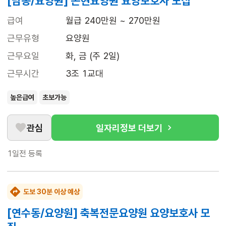
[남동/요양원] 논현요양원 요양보호사 모집
급여
월급 240만원 ~ 270만원
근무유형
요양원
근무요일
화, 금 (주 2일)
근무시간
3조 1교대
높은급여
초보가능
관심
일자리정보 더보기
1일전
등록
도보 30분 이상 예상
[연수동/요양원] 축복전문요양원 요양보호사 모