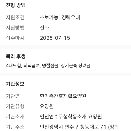
전형 방법
지원조건
초보가능, 경력우대
지원방법
전화
접수마감
2026-07-15
복리 후생
4대보험, 퇴직급여, 명절선물, 장기근속 장려금
기관정보
기관명
한가족간호재활요양원
기관유형
요양원
기관소개
인천연수구청학동소재 요양원
기관주소
인천광역시 연수구 청능대로 71 (청학