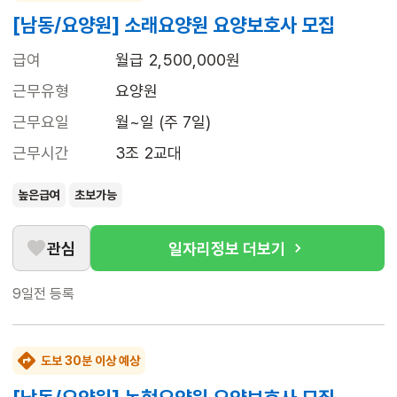
[남동/요양원] 소래요양원 요양보호사 모집
급여
월급 2,500,000원
근무유형
요양원
근무요일
월~일 (주 7일)
근무시간
3조 2교대
높은급여
초보가능
관심
일자리정보 더보기
9일전
등록
도보 30분 이상 예상