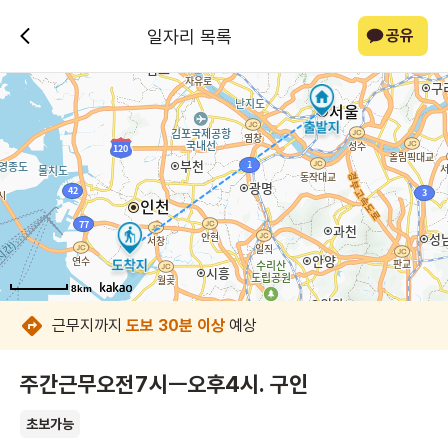
일자리 목록
공유
8km
8km
8km
8km
8km
8km
8km
8km
근무지까지
도보 30분 이상
예상
주간근무오전7시ㅡ오후4시. 구인
초보가능