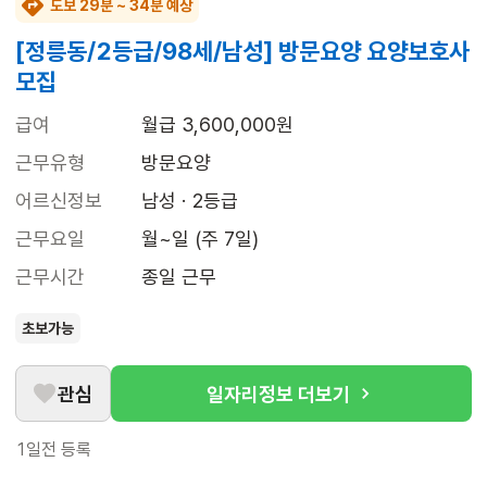
도보 29분 ~ 34분 예상
[정릉동/2등급/98세/남성] 방문요양 요양보호사
모집
급여
월급 3,600,000원
근무유형
방문요양
어르신정보
남성 · 2등급
근무요일
월~일 (주 7일)
근무시간
종일 근무
초보가능
관심
일자리정보 더보기
1일전
등록