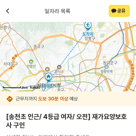
일자리 목록
공유
2km
2km
2km
2km
2km
2km
2km
2km
근무지까지
도보 30분 이상
예상
[송천초 인근/ 4등급 여자/ 오전] 재가요양보호
사 구인