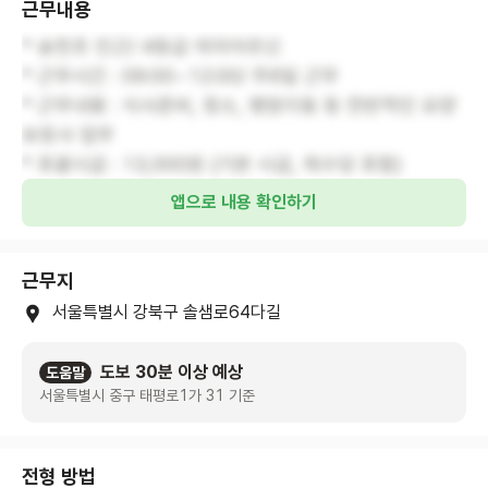
근무내용
* 송천초 인근/ 4등급 여자어르신
* 근무시간 : 09:00~12:00/ 주6일 근무
* 근무내용 : 식사준비, 청소, 병원이동 등 전반적인 요양
보호사 업무
* 포괄시급 : 13,000원 (기본 시급, 제수당 포함)
앱으로 내용 확인하기
근무지
서울특별시 강북구 솔샘로64다길
도보 30분 이상 예상
도움말
서울특별시 중구 태평로1가 31 기준
전형 방법