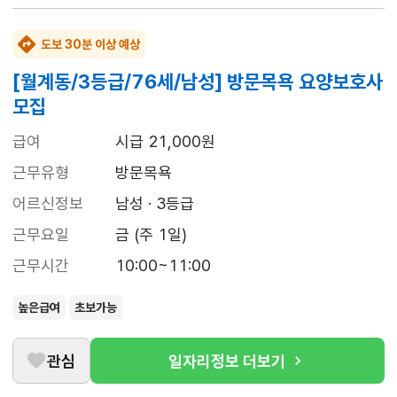
도보 30분 이상 예상
[월계동/3등급/76세/남성] 방문목욕 요양보호사
모집
급여
시급 21,000원
근무유형
방문목욕
어르신정보
남성 · 3등급
근무요일
금 (주 1일)
근무시간
10:00~11:00
높은급여
초보가능
관심
일자리정보 더보기