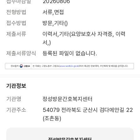
접수마감일
20260806
전형방법
서류,면접
접수방법
방문,기타()
제출서류
이력서,기타(요양보호사 자격증, 이력
서,)
제출서류양식
등록된 파일이 없습니다.
기관정보
기관명
정성방문간호복지센터
기관주소
54079 전라북도 군산시 검다메안길 22 
(조촌동)
정성방문간호복지센터