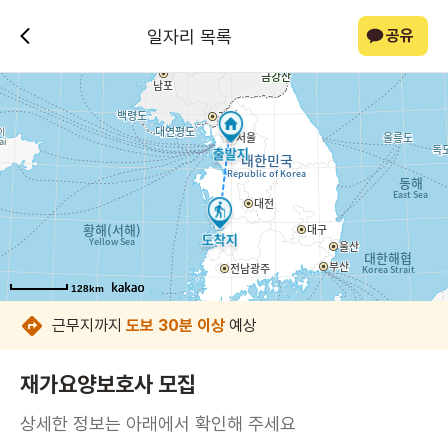
일자리 목록
공유
128km
128km
128km
128km
128km
128km
128km
128km
근무지까지
도보 30분 이상
예상
재가요양보호사 모집
상세한 정보는 아래에서 확인해 주세요