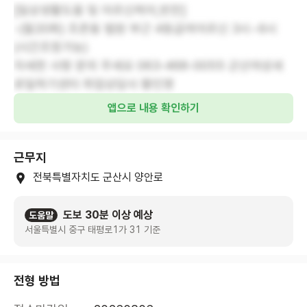
[일상생활도움 및 어르신케어,반찬]
-(월20회) 조촌동 법원 부근 4등급여어르신 3시~6시
(시간조정가능)
자세한 사항 문의 주세요 063-468-0055 군산여성새
로일하기센터 취업상담사 황인영
앱으로 내용 확인하기
근무지
전북특별자치도 군산시 양안로
도보 30분 이상 예상
도움말
서울특별시 중구 태평로1가 31 기준
전형 방법