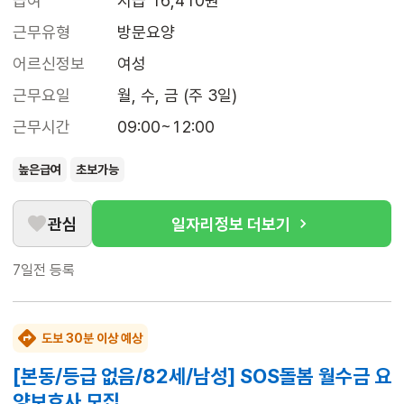
급여
시급 16,410원
근무유형
방문요양
어르신정보
여성
근무요일
월, 수, 금 (주 3일)
근무시간
09:00~12:00
높은급여
초보가능
관심
일자리정보 더보기
7일전
등록
도보 30분 이상 예상
[본동/등급 없음/82세/남성] SOS돌봄 월수금 요
양보호사 모집