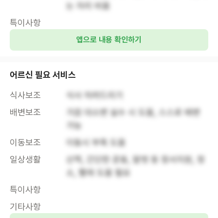
는 자리 비움
특이사항
앱으로 내용 확인하기
어르신 필요 서비스
식사보조
식사 차려드리기
배변보조
가끔 대소변 실수 시 도움, 스스로 배변 
가능
이동보조
이동시 부축 도움
일상생활
산책, 간단한 운동, 말벗 등 정서지원, 청
소, 빨래 도움 필요
특이사항
기타사항