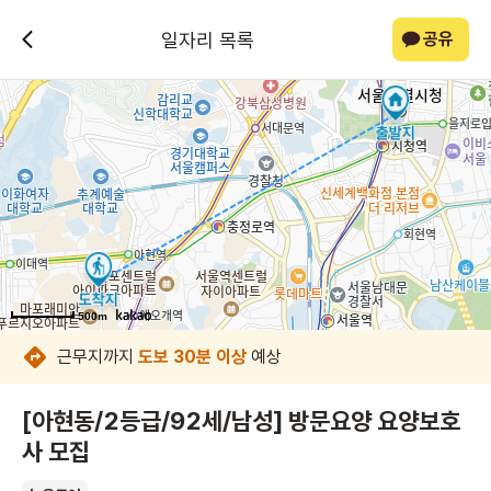
일자리 목록
공유
500m
500m
500m
500m
500m
500m
500m
500m
근무지까지
도보 30분 이상
예상
[아현동/2등급/92세/남성] 방문요양 요양보호
사 모집