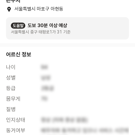
근무지
서울특별시 마포구 아현동
도보 30분 이상 예상
도움말
서울특별시 중구 태평로1가 31 기준
어르신 정보
나이
94
성별
남성
등급
2등급
몸무게
70
질병
인지상태
정상 (치매 증상 없음)
동거여부
배우자와 동거하고 있으나 서비스 시간에