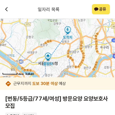
일자리 목록
공유
4km
4km
4km
4km
4km
4km
4km
4km
근무지까지
도보 30분 이상
예상
[번동/5등급/77세/여성] 방문요양 요양보호사
모집