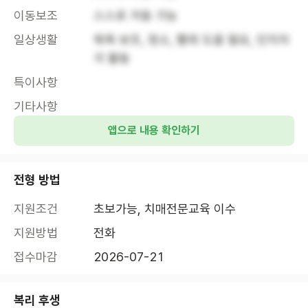
이동보조
스스로 거동 가능
일상생활
목욕 보조, 청소, 빨래 도움 필요, 인지자
극 활동
특이사항
기타사항
앱으로 내용 확인하기
전형 방법
지원조건
초보가능, 치매전문교육 이수
지원방법
전화
접수마감
2026-07-21
복리 후생