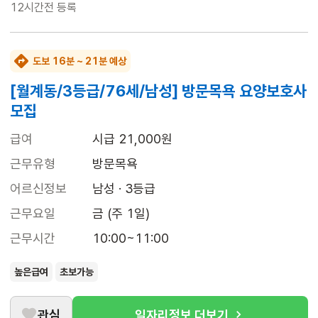
12시간전
등록
도보 16분 ~ 21분 예상
[월계동/3등급/76세/남성] 방문목욕 요양보호사
모집
급여
시급 21,000원
근무유형
방문목욕
어르신정보
남성 · 3등급
근무요일
금 (주 1일)
근무시간
10:00~11:00
높은급여
초보가능
관심
일자리정보 더보기