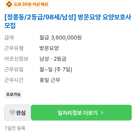
도보 30분 이상 예상
[정릉동/2등급/98세/남성] 방문요양 요양보호사
모집
급여
월급 3,600,000원
근무유형
방문요양
어르신정보
남성 · 2등급
근무요일
월~일 (주 7일)
근무시간
종일 근무
초보가능
관심
일자리정보 더보기
1일전
등록