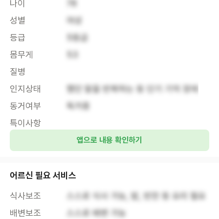
나이
78
성별
여성
등급
5등급
몸무게
53
질병
인지상태
했던 말을 반복하는 등 단기 기억 장애
동거여부
독거중
특이사항
앱으로 내용 확인하기
어르신 필요 서비스
식사보조
스스로 식사 가능, 밥, 반찬 등 요리 필요
배변보조
스스로 배변 가능