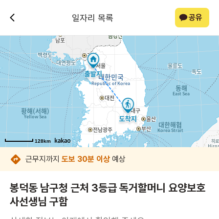
일자리 목록
공유
128km
128km
128km
128km
128km
128km
128km
128km
근무지까지
도보 30분 이상
예상
봉덕동 남구청 근처 3등급 독거할머니 요양보호
사선생님 구함