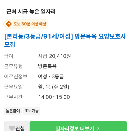
근처 시급 높은 일자리
도보 30분 이상 예상
[본리동/3등급/91세/여성] 방문목욕 요양보호사
모집
급여
시급 20,410원
근무유형
방문목욕
어르신정보
여성 · 3등급
근무요일
월, 목 (주 2일)
근무시간
14:00~15:00
높은급여
초보가능
관심
일자리정보 더보기