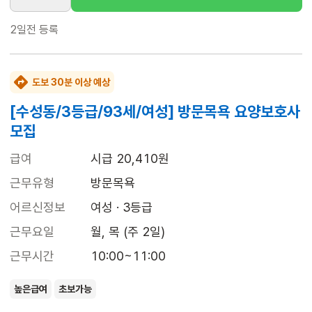
2일전
등록
도보 30분 이상 예상
[수성동/3등급/93세/여성] 방문목욕 요양보호사
모집
급여
시급 20,410원
근무유형
방문목욕
어르신정보
여성 · 3등급
근무요일
월, 목 (주 2일)
근무시간
10:00~11:00
높은급여
초보가능