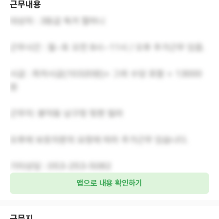
근무내용
대상자 : 3등급 독거 할머니
근무시간 : 월~토 오전 8시~11시 / 오후 추가근무 있음.
시급 : 최저시급(10320원)+ 그외 수당 포함 = 13000
원
근무지: 봉덕동 남구청 뒷편 빌라
오후에 보호자분의 요청에 따라 추가근무 있습니다.
기타상담 : 053-253-5082
앱으로 내용 확인하기
근무지