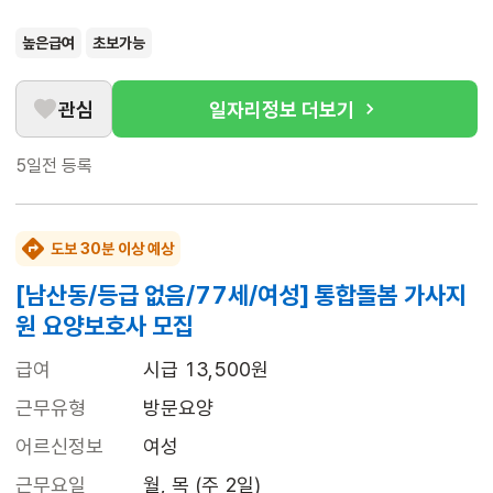
높은급여
초보가능
관심
일자리정보 더보기
5일전
등록
도보 30분 이상 예상
[남산동/등급 없음/77세/여성] 통합돌봄 가사지
원 요양보호사 모집
급여
시급 13,500원
근무유형
방문요양
어르신정보
여성
근무요일
월, 목 (주 2일)